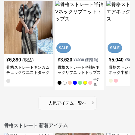
SALE
SALE
¥
6,890
¥
3,620
¥
5,040
(税込)
¥
4030
(割引前)
¥
561
骨格ストレートギンガム
骨格ストレート半袖Vネ
骨格ストレー
チェックウエストタック
ックリブニットトップス
ネック半袖ト
ワンピース
全
7
色
›
人気アイテム一覧へ
骨格ストレート 新着アイテム