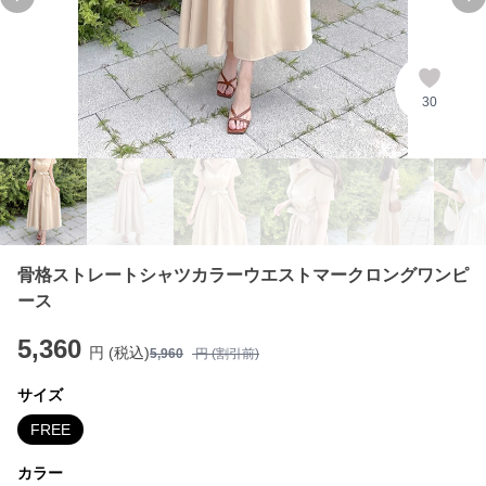
Previous slide
Ne
30
骨格ストレートシャツカラーウエストマークロングワンピ
ース
5,360
円 (税込)
5,960
円 (割引前)
サイズ
FREE
カラー