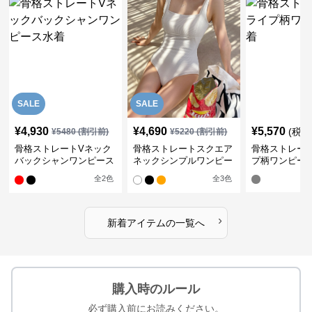
SALE
SALE
¥
4,930
¥
4,690
¥
5,570
(税込
¥
5480
(割引前)
¥
5220
(割引前)
骨格ストレートVネック
骨格ストレートスクエア
骨格ストレー
バックシャンワンピース
ネックシンプルワンピー
プ柄ワンピー
水着
ス水着
全
2
色
全
3
色
›
新着アイテムの一覧へ
購入時のルール
必ず購入前にお読みください。