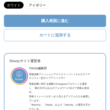
ホワイト
アイボリー
購入画面に進む
カートに追加する
Stladyサイト運営者
Stlady編集部
骨格診断ファッションアナリスト / パーソナルカラーア
ナリスト / 顔タイプアドバイザー
骨格診断に関する複数のInstagramアカウントを運営
し、 累計20万人以上のフォロワーに向けて骨格を発信
中。
骨格ストレートがすっきり見えるアイテムだけを厳選し
ています。
「Waverry」「Stlady」および「Naturily」の運営を手が
けている。