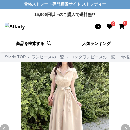
骨格ストレート専門通販サイト ストレディー
15,000円以上のご購入で送料無料
0
0
商品を検索する
人気ランキング
Stlady TOP
›
ワンピースの一覧
›
ロングワンピースの一覧
›
骨格