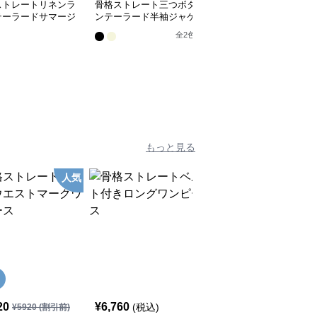
ストレートリネンラ
骨格ストレート三つボタ
骨格ストレートリネン混
テーラードサマージ
ンテーラード半袖ジャケ
２つボタンテーラードサ
ット
ット
マージャケット
全
2
色
全
4
色
もっと見る
人気
SALE
20
¥
6,760
¥
6,080
(税込)
¥
5920
(割引前)
¥
6760
(割引前)