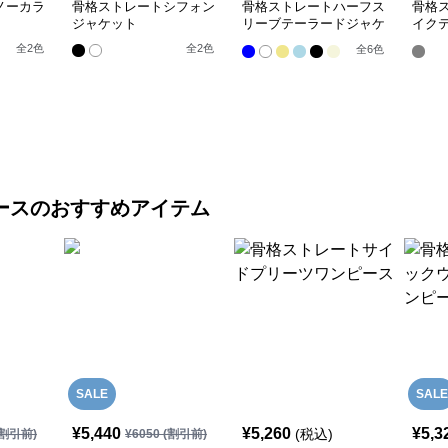
ノーカラ
骨格ストレートシフォン
骨格ストレートハーフス
骨格
ジャケット
リーブテーラードジャケ
イク
ット
ャケ
全
2
色
全
2
色
全
6
色
ース
のおすすめアイテム
SALE
SALE
¥
5,440
¥
5,260
¥
5,3
(税込)
割引前)
¥
6050
(割引前)