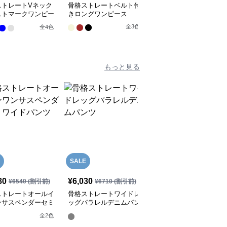
ストレートVネック
骨格ストレートベルト付
骨格ストレートウエスト
ストマークワンピー
きロングワンピース
マークワンピース
全
3
色
全
3
色
全
4
色
もっと見る
SALE
SALE
80
¥
6,030
¥
6,790
¥
6540
(割引前)
¥
6710
(割引前)
¥
7550
(割引前)
ストレートオールイ
骨格ストレートワイドレ
骨格ストレートサイドポ
ンサスペンダーセミ
ッグパラレルデニムパン
ケットデザインワイドパ
ドパンツ
ツ
ンツ
全
2
色