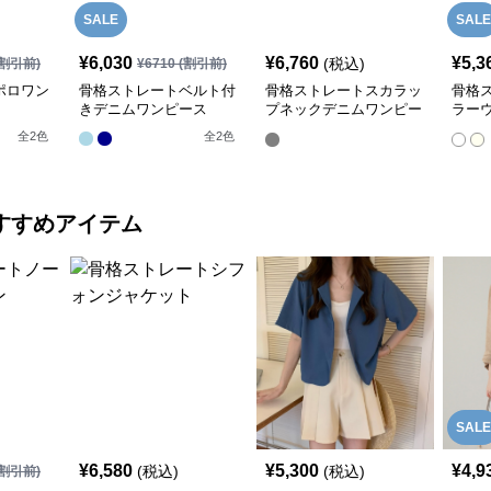
SALE
SALE
¥
6,030
¥
6,760
¥
5,3
(税込)
割引前)
¥
6710
(割引前)
ポロワン
骨格ストレートベルト付
骨格ストレートスカラッ
骨格
きデニムワンピース
プネックデニムワンピー
ラー
ス
グワ
全
2
色
全
2
色
すすめアイテム
SALE
¥
6,580
¥
5,300
¥
4,9
(税込)
(税込)
割引前)