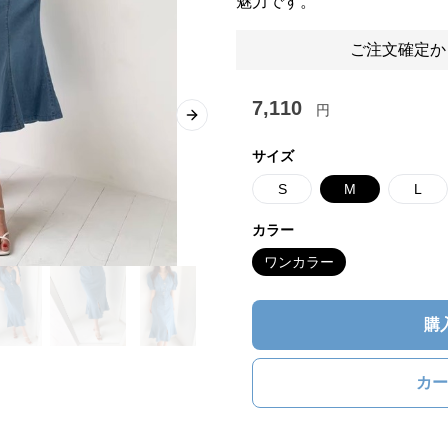
魅力です。
ご注文確定か
7,110
円
Next slide
サイズ
S
M
L
カラー
ワンカラー
購
カー