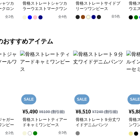
シャツカ
骨格ストレートシャツカ
骨格ストレートサイドプ
骨格
ークロン
ラーウエストマークワン
リーツワンピース
ウエ
ピース
ス
全
5
色
全
2
色
全
4
色
のおすすめアイテム
SALE
SALE
SALE
¥
5,490
¥
6,510
¥
5,8
¥
6100
(割引前)
¥
7240
(割引前)
ジャガー
骨格ストレートティアー
骨格ストレート９分丈ワ
骨格
ワンピー
ドキャミワンピース
イドデニムパンツ
ンワ
ワイ
全
3
色
全
2
色