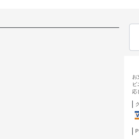
お
ビ
応
P