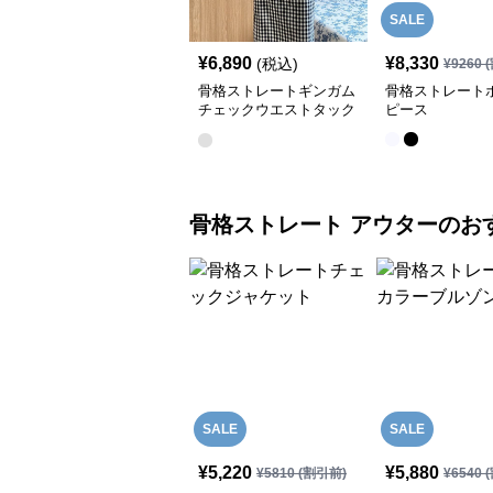
SALE
¥
6,890
¥
8,330
(税込)
¥
9260
(
骨格ストレートギンガム
骨格ストレート
チェックウエストタック
ピース
ワンピース
骨格ストレート
アウター
のお
SALE
SALE
¥
5,220
¥
5,880
¥
5810
(割引前)
¥
6540
(