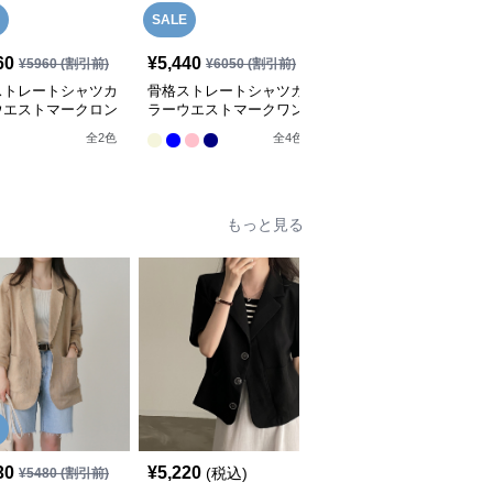
SALE
60
¥
5,440
¥
5,660
(税込)
¥
5960
(割引前)
¥
6050
(割引前)
ストレートシャツカ
骨格ストレートシャツカ
骨格ストレートスクエア
ウエストマークロン
ラーウエストマークワン
ネックノースリーブワン
ンピース
ピース
ピース
全
2
色
全
4
色
全
2
色
もっと見る
SALE
30
¥
5,220
¥
4,150
(税込)
¥
5480
(割引前)
¥
4620
(割引前)