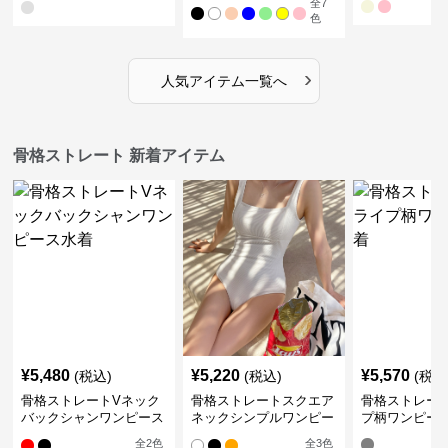
全
7
色
›
人気アイテム一覧へ
骨格ストレート 新着アイテム
¥
5,480
¥
5,220
¥
5,570
(税込)
(税込)
(税込
骨格ストレートVネック
骨格ストレートスクエア
骨格ストレー
バックシャンワンピース
ネックシンプルワンピー
プ柄ワンピー
水着
ス水着
全
2
色
全
3
色