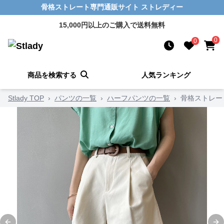
骨格ストレート専門通販サイト ストレディー
15,000円以上のご購入で送料無料
0
0
商品を検索する
人気ランキング
Stlady TOP
›
パンツの一覧
›
ハーフパンツの一覧
›
骨格ストレー