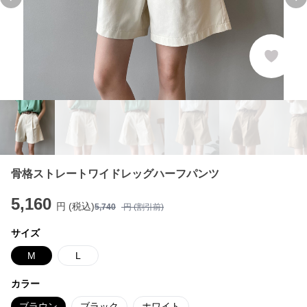
Previous slide
Ne
骨格ストレートワイドレッグハーフパンツ
5,160
円 (税込)
5,740
円 (割引前)
サイズ
M
L
カラー
ブラウン
ブラック
ホワイト