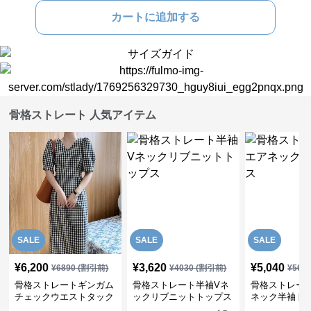
カートに追加する
骨格ストレート 人気アイテム
SALE
SALE
SALE
¥
6,200
¥
3,620
¥
5,040
¥
6890
(割引前)
¥
4030
(割引前)
¥
561
骨格ストレートギンガム
骨格ストレート半袖Vネ
骨格ストレー
チェックウエストタック
ックリブニットトップス
ネック半袖ト
ワンピース