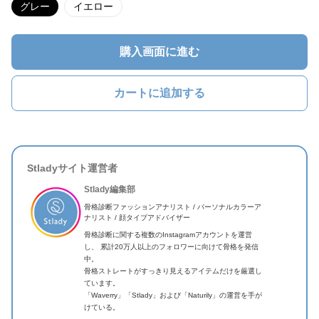
グレー
イエロー
購入画面に進む
カートに追加する
Stladyサイト運営者
Stlady編集部
骨格診断ファッションアナリスト / パーソナルカラーア
ナリスト / 顔タイプアドバイザー
骨格診断に関する複数のInstagramアカウントを運営
し、 累計20万人以上のフォロワーに向けて骨格を発信
中。
骨格ストレートがすっきり見えるアイテムだけを厳選し
ています。
「Waverry」「Stlady」および「Naturily」の運営を手が
けている。