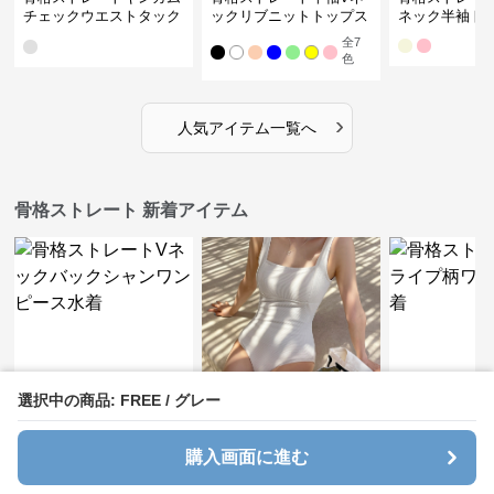
チェックウエストタック
ックリブニットトップス
ネック半袖ト
ワンピース
全
7
色
›
人気アイテム一覧へ
骨格ストレート 新着アイテム
選択中の商品: FREE / グレー
¥
5,480
¥
5,220
¥
5,570
(税込)
(税込)
(税込
購入画面に進む
骨格ストレートVネック
骨格ストレートスクエア
骨格ストレー