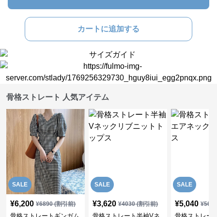
カートに追加する
骨格ストレート 人気アイテム
SALE
SALE
SALE
¥
6,200
¥
3,620
¥
5,040
¥
6890
(割引前)
¥
4030
(割引前)
¥
561
骨格ストレートギンガム
骨格ストレート半袖Vネ
骨格ストレー