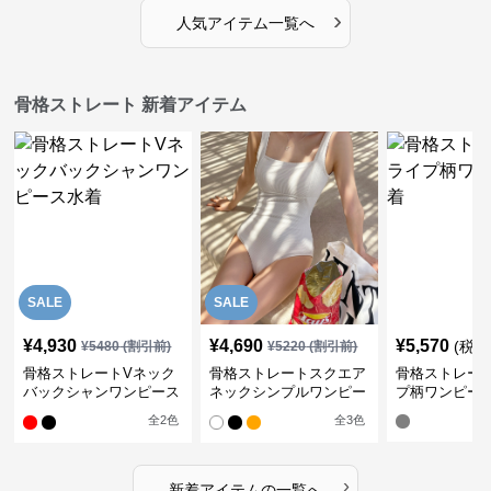
›
人気アイテム一覧へ
骨格ストレート 新着アイテム
SALE
SALE
¥
4,930
¥
4,690
¥
5,570
(税込
¥
5480
(割引前)
¥
5220
(割引前)
骨格ストレートVネック
骨格ストレートスクエア
骨格ストレー
バックシャンワンピース
ネックシンプルワンピー
プ柄ワンピー
水着
ス水着
全
2
色
全
3
色
›
新着アイテムの一覧へ