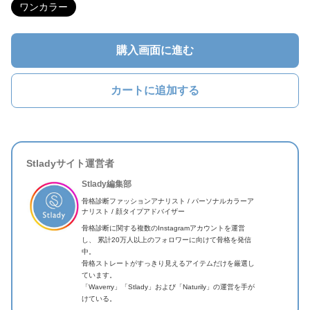
ワンカラー
購入画面に進む
カートに追加する
Stladyサイト運営者
Stlady編集部
骨格診断ファッションアナリスト / パーソナルカラーア
ナリスト / 顔タイプアドバイザー
骨格診断に関する複数のInstagramアカウントを運営
し、 累計20万人以上のフォロワーに向けて骨格を発信
中。
骨格ストレートがすっきり見えるアイテムだけを厳選し
ています。
「Waverry」「Stlady」および「Naturily」の運営を手が
けている。