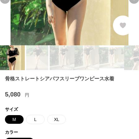
Previous slide
Ne
骨格ストレートシアパフスリーブワンピース水着
5,080
円
サイズ
M
L
XL
カラー