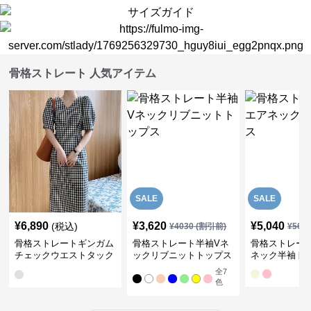
骨格ストレート 人気アイテム
SALE
SALE
¥
6,890
¥
3,620
¥
5,040
(税込)
¥
4030
(割引前)
¥
561
骨格ストレートギンガム
骨格ストレート半袖Vネ
骨格ストレー
チェックウエストタック
ックリブニットトップス
ネック半袖ト
ワンピース
全
7
色