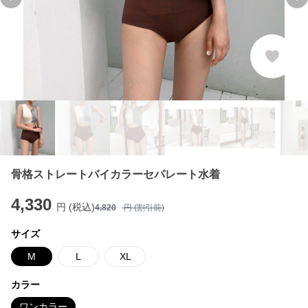
Previous slide
Ne
骨格ストレートバイカラーセパレート水着
4,330
円 (税込)
4,820
円 (割引前)
サイズ
M
L
XL
カラー
ワンカラー