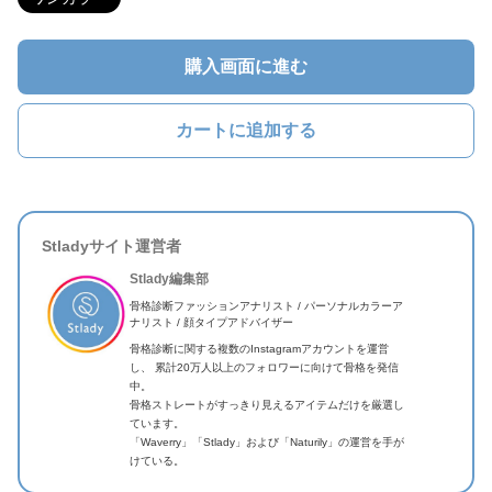
購入画面に進む
カートに追加する
Stladyサイト運営者
Stlady編集部
骨格診断ファッションアナリスト / パーソナルカラーア
ナリスト / 顔タイプアドバイザー
骨格診断に関する複数のInstagramアカウントを運営
し、 累計20万人以上のフォロワーに向けて骨格を発信
中。
骨格ストレートがすっきり見えるアイテムだけを厳選し
ています。
「Waverry」「Stlady」および「Naturily」の運営を手が
けている。