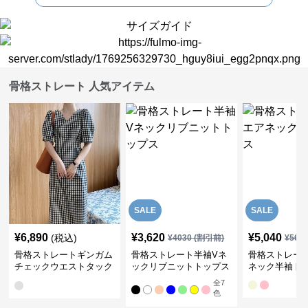
骨格ストレート 人気アイテム
SALE
SALE
¥
6,890
¥
3,620
¥
5,040
(税込)
¥
4030
(割引前)
¥
561
骨格ストレートギンガム
骨格ストレート半袖Vネ
骨格ストレー
チェックウエストタック
ックリブニットトップス
ネック半袖ト
ワンピース
全
7
色