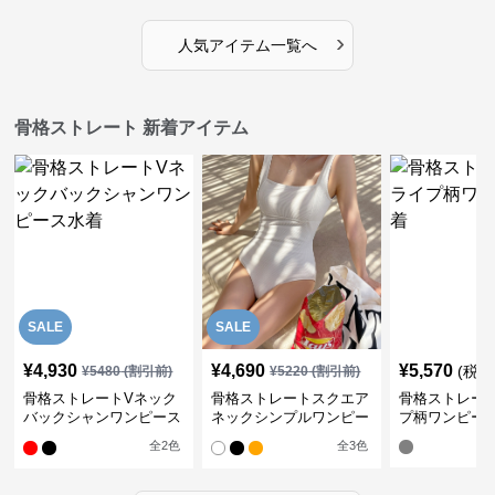
›
人気アイテム一覧へ
骨格ストレート 新着アイテム
SALE
SALE
¥
4,930
¥
4,690
¥
5,570
(税込
¥
5480
(割引前)
¥
5220
(割引前)
骨格ストレートVネック
骨格ストレートスクエア
骨格ストレー
バックシャンワンピース
ネックシンプルワンピー
プ柄ワンピー
水着
ス水着
全
2
色
全
3
色