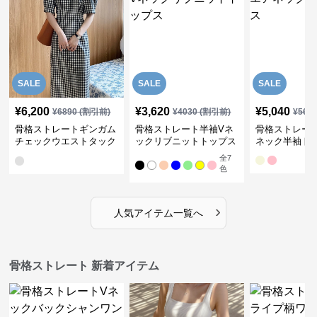
SALE
SALE
SALE
¥
6,200
¥
3,620
¥
5,040
¥
6890
(割引前)
¥
4030
(割引前)
¥
561
骨格ストレートギンガム
骨格ストレート半袖Vネ
骨格ストレー
チェックウエストタック
ックリブニットトップス
ネック半袖ト
ワンピース
全
7
色
›
人気アイテム一覧へ
骨格ストレート 新着アイテム