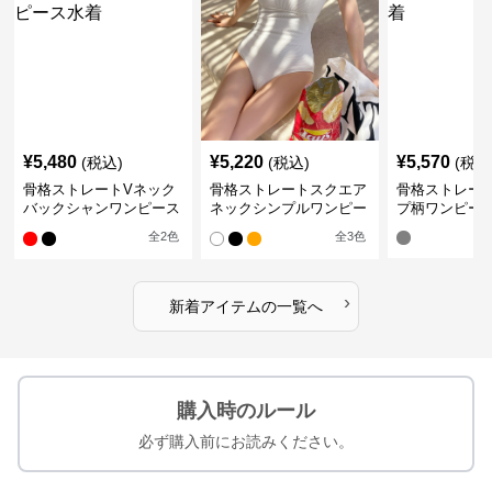
¥
5,480
¥
5,220
¥
5,570
(税込)
(税込)
(税込
骨格ストレートVネック
骨格ストレートスクエア
骨格ストレー
バックシャンワンピース
ネックシンプルワンピー
プ柄ワンピー
水着
ス水着
全
2
色
全
3
色
›
新着アイテムの一覧へ
購入時のルール
必ず購入前にお読みください。