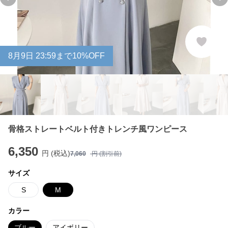
Previous slide
Ne
8
月
9
日 23:59まで10%OFF
骨格ストレートベルト付きトレンチ風ワンピース
6,350
円 (税込)
7,060
円 (割引前)
サイズ
S
M
カラー
ブルー
アイボリー