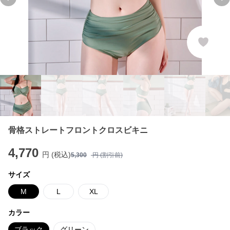
Previous slide
Ne
骨格ストレートフロントクロスビキニ
4,770
円 (税込)
5,300
円 (割引前)
サイズ
M
L
XL
カラー
ブラック
グリーン