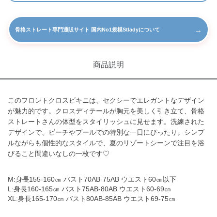
→
骨格ストレート専門通販サイト 国内No1規模Stladyについて
商品説明
このフロントクロスビキニは、セクシーでエレガントなデザイン
が魅力的です。クロスディテールが胸元を美しく引き立て、骨格
ストレートさんの体型をスタイリッシュに見せます。洗練された
デザインで、ビーチやプールでの特別な一日にぴったり。シンプ
ルながらも個性的なスタイルで、夏のリゾートシーンで注目を浴
びること間違いなしの一枚です♡
M:身長155-160㎝ バスト70AB-75AB ウエスト60㎝以下
L:身長160-165㎝ バスト75AB-80AB ウエスト60-69㎝
XL:身長165-170㎝ バスト80AB-85AB ウエスト69-75㎝