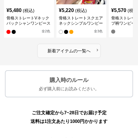
¥
5,480
¥
5,220
¥
5,570
(税込)
(税込)
(税込
骨格ストレートVネック
骨格ストレートスクエア
骨格ストレー
バックシャンワンピース
ネックシンプルワンピー
プ柄ワンピー
水着
ス水着
全
2
色
全
3
色
›
新着アイテムの一覧へ
購入時のルール
必ず購入前にお読みください。
ご注文確定から7~28日でお届け予定
送料は1注文あたり
1000
円かかります