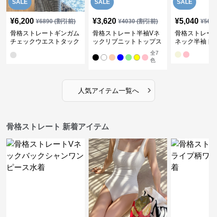
SALE
SALE
SALE
¥
6,200
¥
3,620
¥
5,040
¥
6890
(割引前)
¥
4030
(割引前)
¥
561
骨格ストレートギンガム
骨格ストレート半袖Vネ
骨格ストレー
チェックウエストタック
ックリブニットトップス
ネック半袖ト
ワンピース
全
7
色
›
人気アイテム一覧へ
骨格ストレート 新着アイテム