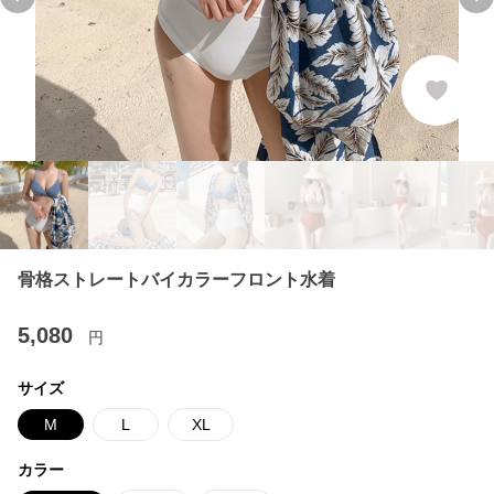
Previous slide
Ne
骨格ストレートバイカラーフロント水着
5,080
円
サイズ
M
L
XL
カラー