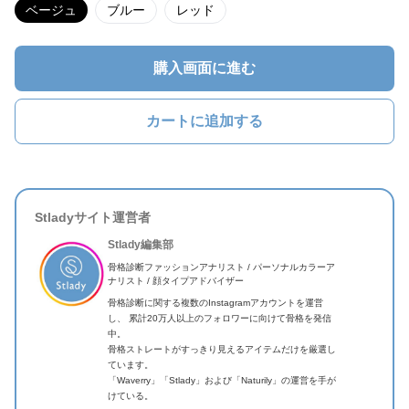
ベージュ
ブルー
レッド
購入画面に進む
カートに追加する
Stladyサイト運営者
Stlady編集部
骨格診断ファッションアナリスト / パーソナルカラーア
ナリスト / 顔タイプアドバイザー
骨格診断に関する複数のInstagramアカウントを運営
し、 累計20万人以上のフォロワーに向けて骨格を発信
中。
骨格ストレートがすっきり見えるアイテムだけを厳選し
ています。
「Waverry」「Stlady」および「Naturily」の運営を手が
けている。