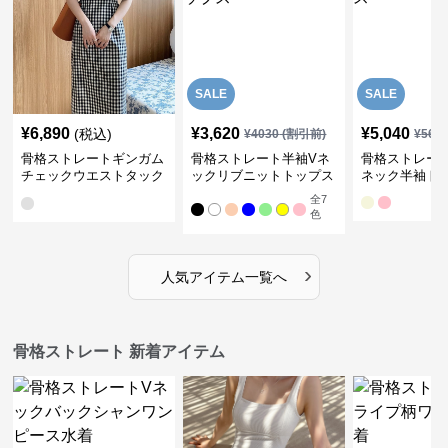
SALE
SALE
¥
6,890
¥
3,620
¥
5,040
(税込)
¥
4030
(割引前)
¥
561
骨格ストレートギンガム
骨格ストレート半袖Vネ
骨格ストレー
チェックウエストタック
ックリブニットトップス
ネック半袖ト
ワンピース
全
7
色
›
人気アイテム一覧へ
骨格ストレート 新着アイテム