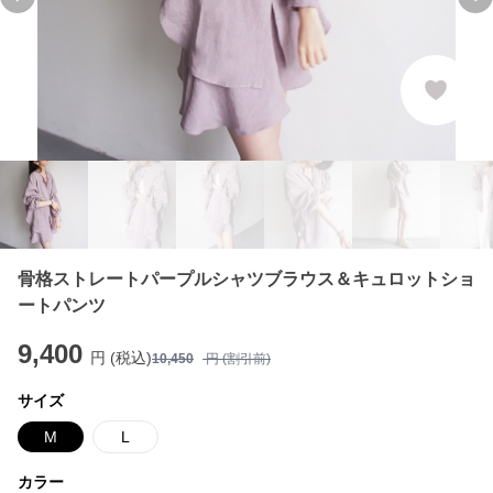
Previous slide
Ne
骨格ストレートパープルシャツブラウス＆キュロットショ
ートパンツ
9,400
円 (税込)
10,450
円 (割引前)
サイズ
M
L
カラー