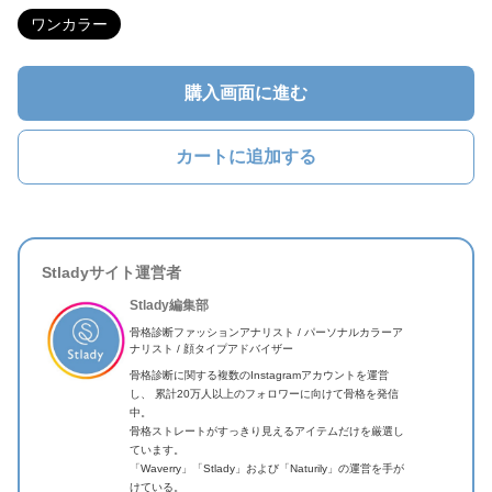
ワンカラー
購入画面に進む
カートに追加する
Stladyサイト運営者
Stlady編集部
骨格診断ファッションアナリスト / パーソナルカラーア
ナリスト / 顔タイプアドバイザー
骨格診断に関する複数のInstagramアカウントを運営
し、 累計20万人以上のフォロワーに向けて骨格を発信
中。
骨格ストレートがすっきり見えるアイテムだけを厳選し
ています。
「Waverry」「Stlady」および「Naturily」の運営を手が
けている。