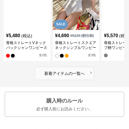
SALE
¥
5,480
¥
4,690
¥
5,570
(税込)
(税込
¥
5220
(割引前)
骨格ストレートVネック
骨格ストレートスクエア
骨格ストレー
バックシャンワンピース
ネックシンプルワンピー
プ柄ワンピー
水着
ス水着
全
2
色
全
3
色
›
新着アイテムの一覧へ
購入時のルール
必ず購入前にお読みください。