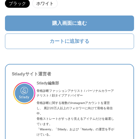
ブラック
ホワイト
購入画面に進む
カートに追加する
Stladyサイト運営者
Stlady編集部
骨格診断ファッションアナリスト / パーソナルカラーア
ナリスト / 顔タイプアドバイザー
骨格診断に関する複数のInstagramアカウントを運営
し、 累計20万人以上のフォロワーに向けて骨格を発信
中。
骨格ストレートがすっきり見えるアイテムだけを厳選し
ています。
「Waverry」「Stlady」および「Naturily」の運営を手が
けている。