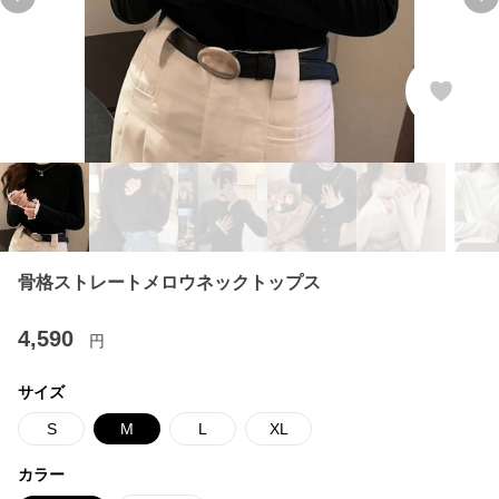
Previous slide
Ne
骨格ストレートメロウネックトップス
4,590
円
サイズ
S
M
L
XL
カラー