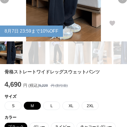
Previous slide
Ne
8
月
7
日 23:59まで10%OFF
骨格ストレートワイドレッグスウェットパンツ
4,690
円 (税込)
5,220
円 (割引前)
サイズ
S
M
L
XL
2XL
カラー
ブラック
グレー
ネイビー
チャコールグレー