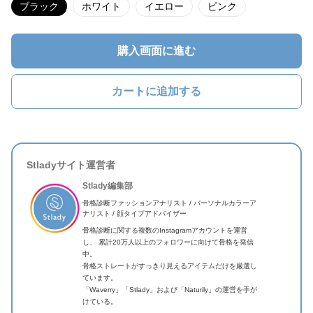
ブラック
ホワイト
イエロー
ピンク
購入画面に進む
カートに追加する
Stladyサイト運営者
Stlady編集部
骨格診断ファッションアナリスト / パーソナルカラーア
ナリスト / 顔タイプアドバイザー
骨格診断に関する複数のInstagramアカウントを運営
し、 累計20万人以上のフォロワーに向けて骨格を発信
中。
骨格ストレートがすっきり見えるアイテムだけを厳選し
ています。
「Waverry」「Stlady」および「Naturily」の運営を手が
けている。