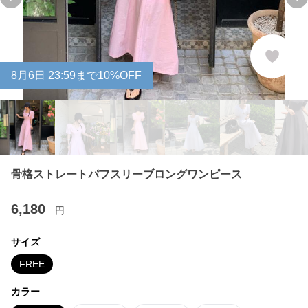
Previous slide
Ne
8
月
6
日 23:59まで10%OFF
骨格ストレートパフスリーブロングワンピース
6,180
円
サイズ
FREE
カラー