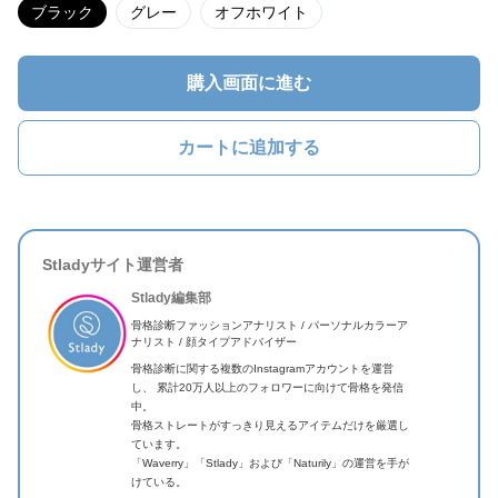
ブラック
グレー
オフホワイト
購入画面に進む
カートに追加する
Stladyサイト運営者
Stlady編集部
骨格診断ファッションアナリスト / パーソナルカラーア
ナリスト / 顔タイプアドバイザー
骨格診断に関する複数のInstagramアカウントを運営
し、 累計20万人以上のフォロワーに向けて骨格を発信
中。
骨格ストレートがすっきり見えるアイテムだけを厳選し
ています。
「Waverry」「Stlady」および「Naturily」の運営を手が
けている。