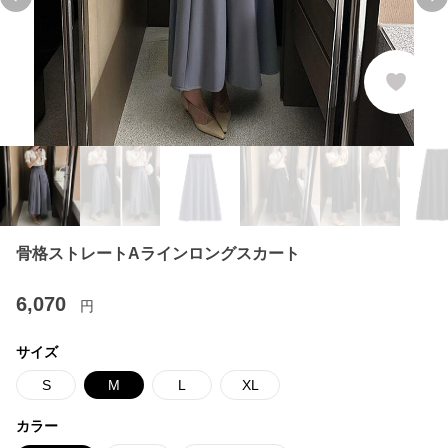
Previous slide
Ne
骨格ストレートAラインロングスカート
6,070
円
サイズ
S
M
L
XL
カラー