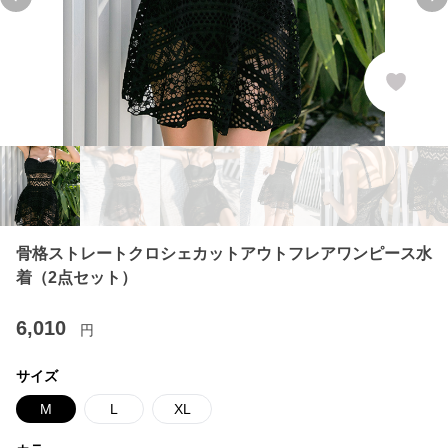
Previous slide
Ne
骨格ストレートクロシェカットアウトフレアワンピース水
着（2点セット）
6,010
円
サイズ
M
L
XL