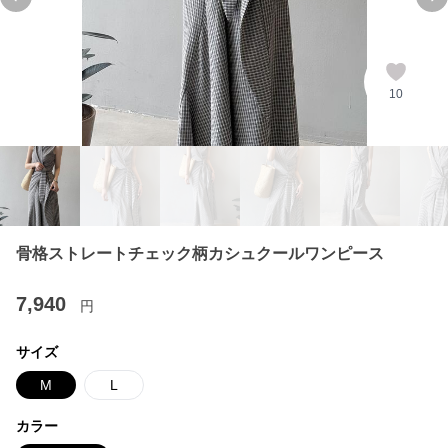
Previous slide
Ne
10
骨格ストレートチェック柄カシュクールワンピース
7,940
円
サイズ
M
L
カラー