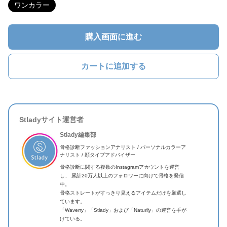
ワンカラー
購入画面に進む
カートに追加する
Stladyサイト運営者
Stlady編集部
骨格診断ファッションアナリスト / パーソナルカラーア
ナリスト / 顔タイプアドバイザー
骨格診断に関する複数のInstagramアカウントを運営
し、 累計20万人以上のフォロワーに向けて骨格を発信
中。
骨格ストレートがすっきり見えるアイテムだけを厳選し
ています。
「Waverry」「Stlady」および「Naturily」の運営を手が
けている。