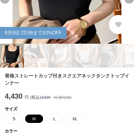
Previous slide
Ne
8
月
9
日 23:59まで10%OFF
骨格ストレートカップ付きスクエアネックタンクトップイ
ンナー
4,430
円 (税込)
4,930
円 (割引前)
サイズ
S
M
L
XL
カラー