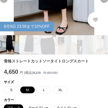
Previous slide
Ne
8
月
9
日 23:59まで10%OFF
骨格ストレートカットソータイトロングスカート
4,650
円 (税込)
5,170
円 (割引前)
サイズ
S
M
L
XL
カラー
ブラック
ダークグレー
ライトグレー