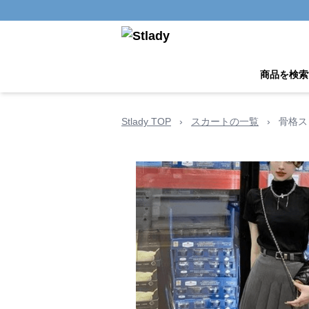
商品を検索
Stlady TOP
›
スカートの一覧
›
骨格ス