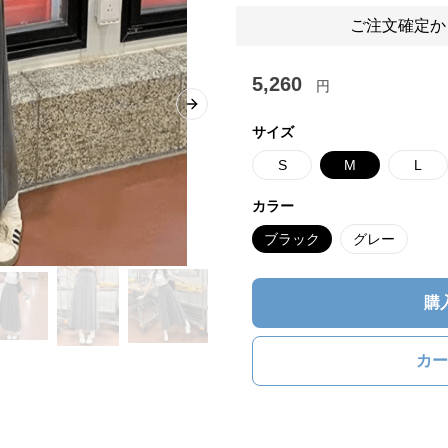
ご注文確定か
5,260
円
Next slide
サイズ
S
M
L
カラー
ブラック
グレー
購
カー