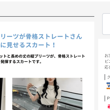
お
ビ
応
P