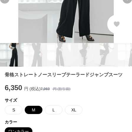
Previous slide
Ne
骨格ストレートノースリーブテーラードジャンプスーツ
6,350
円 (税込)
7,060
円 (割引前)
サイズ
S
M
L
XL
カラー
ワンカラー