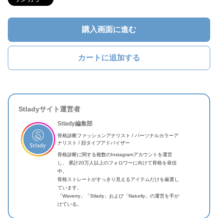
購入画面に進む
カートに追加する
Stladyサイト運営者
Stlady編集部
骨格診断ファッションアナリスト / パーソナルカラーア
ナリスト / 顔タイプアドバイザー
骨格診断に関する複数のInstagramアカウントを運営
し、 累計20万人以上のフォロワーに向けて骨格を発信
中。
骨格ストレートがすっきり見えるアイテムだけを厳選し
ています。
「Waverry」「Stlady」および「Naturily」の運営を手が
けている。