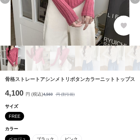
Previous slide
Ne
骨格ストレートアシンメトリボタンカラーニットトップス
4,100
円 (税込)
4,560
円 (割引前)
サイズ
FREE
カラー
ベージュ
ブラック
ピンク