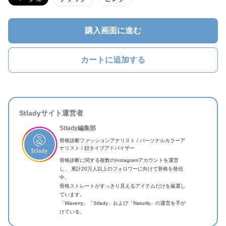
購入画面に進む
カートに追加する
Stladyサイト運営者
Stlady編集部
骨格診断ファッションアナリスト / パーソナルカラーア
ナリスト / 顔タイプアドバイザー
骨格診断に関する複数のInstagramアカウントを運営
し、 累計20万人以上のフォロワーに向けて骨格を発信
中。
骨格ストレートがすっきり見えるアイテムだけを厳選し
ています。
「Waverry」「Stlady」および「Naturily」の運営を手が
けている。