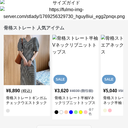
骨格ストレート 人気アイテム
SALE
SALE
¥
6,890
¥
3,620
¥
5,040
(税込)
¥
4030
(割引前)
¥
561
骨格ストレートギンガム
骨格ストレート半袖Vネ
骨格ストレー
チェックウエストタック
ックリブニットトップス
ネック半袖ト
ワンピース
全
7
色