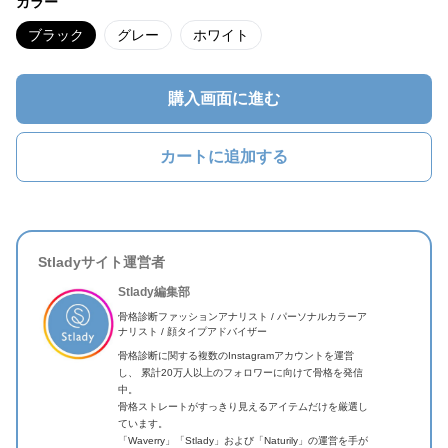
カラー
ブラック
グレー
ホワイト
購入画面に進む
カートに追加する
Stladyサイト運営者
Stlady編集部
骨格診断ファッションアナリスト / パーソナルカラーア
ナリスト / 顔タイプアドバイザー
骨格診断に関する複数のInstagramアカウントを運営
し、 累計20万人以上のフォロワーに向けて骨格を発信
中。
骨格ストレートがすっきり見えるアイテムだけを厳選し
ています。
「Waverry」「Stlady」および「Naturily」の運営を手が