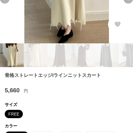
Previous slide
Ne
骨格ストレートエッジIラインニットスカート
5,660
円
サイズ
FREE
カラー