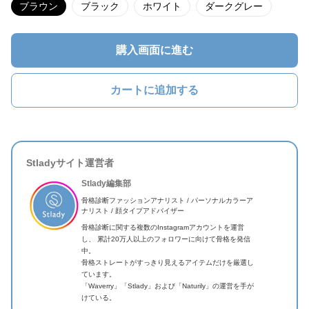
ブラウン
ブラック
ホワイト
ダークグレー
購入画面に進む
カートに追加する
Stladyサイト運営者
Stlady編集部
骨格診断ファッションアナリスト / パーソナルカラーア
ナリスト / 顔タイプアドバイザー
骨格診断に関する複数のInstagramアカウントを運営
し、 累計20万人以上のフォロワーに向けて骨格を発信
中。
骨格ストレートがすっきり見えるアイテムだけを厳選し
ています。
「Waverry」「Stlady」および「Naturily」の運営を手が
けている。