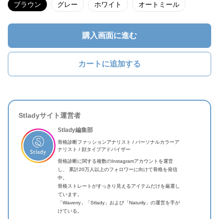
ブラウン
グレー
ホワイト
オートミール
購入画面に進む
カートに追加する
Stladyサイト運営者
Stlady編集部
骨格診断ファッションアナリスト / パーソナルカラーア
ナリスト / 顔タイプアドバイザー
骨格診断に関する複数のInstagramアカウントを運営
し、 累計20万人以上のフォロワーに向けて骨格を発信
中。
骨格ストレートがすっきり見えるアイテムだけを厳選し
ています。
「Waverry」「Stlady」および「Naturily」の運営を手が
けている。