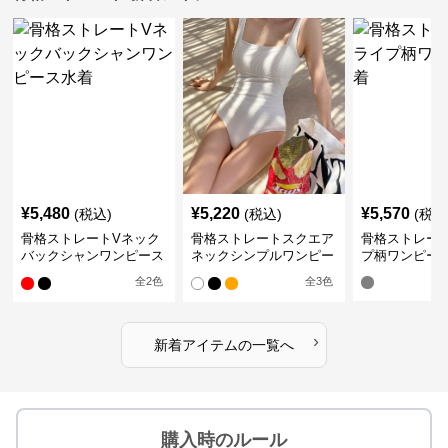
¥
5,480
¥
5,220
¥
5,570
(税込)
(税込)
(税込
骨格ストレートVネック
骨格ストレートスクエア
骨格ストレー
バックシャンワンピース
ネックシンプルワンピー
プ柄ワンピー
水着
ス水着
全
2
色
全
3
色
›
新着アイテムの一覧へ
購入時のルール