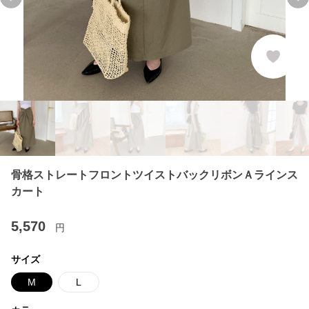
Previous slide
Ne
骨格ストレートフロントツイストバックリボンＡラインス
カート
5,570
円
サイズ
M
L