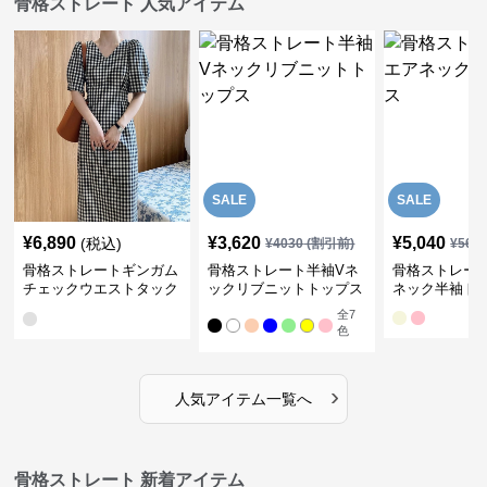
骨格ストレート 人気アイテム
SALE
SALE
¥
6,890
¥
3,620
¥
5,040
(税込)
¥
4030
(割引前)
¥
561
骨格ストレートギンガム
骨格ストレート半袖Vネ
骨格ストレー
チェックウエストタック
ックリブニットトップス
ネック半袖ト
ワンピース
全
7
色
›
人気アイテム一覧へ
骨格ストレート 新着アイテム