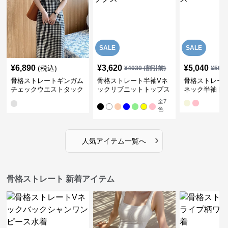
SALE
SALE
¥
6,890
¥
3,620
¥
5,040
(税込)
¥
4030
(割引前)
¥
561
骨格ストレートギンガム
骨格ストレート半袖Vネ
骨格ストレー
チェックウエストタック
ックリブニットトップス
ネック半袖ト
ワンピース
全
7
色
›
人気アイテム一覧へ
骨格ストレート 新着アイテム