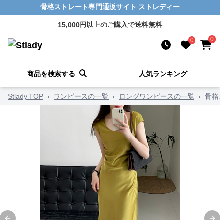
骨格ストレート専門通販サイト ストレディー
15,000円以上のご購入で送料無料
0
0
商品を検索する
人気ランキング
Stlady TOP
›
ワンピースの一覧
›
ロングワンピースの一覧
›
骨格