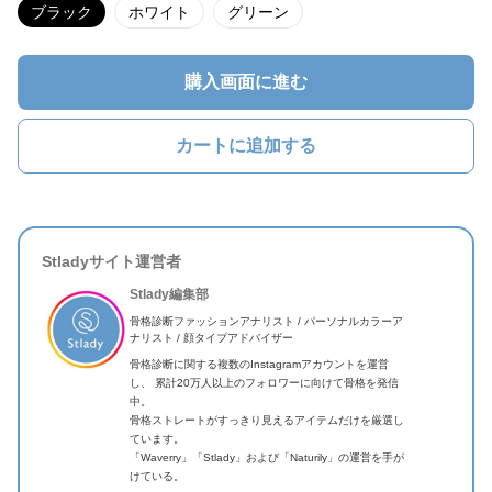
ブラック
ホワイト
グリーン
購入画面に進む
カートに追加する
Stladyサイト運営者
Stlady編集部
骨格診断ファッションアナリスト / パーソナルカラーア
ナリスト / 顔タイプアドバイザー
骨格診断に関する複数のInstagramアカウントを運営
し、 累計20万人以上のフォロワーに向けて骨格を発信
中。
骨格ストレートがすっきり見えるアイテムだけを厳選し
ています。
「Waverry」「Stlady」および「Naturily」の運営を手が
けている。