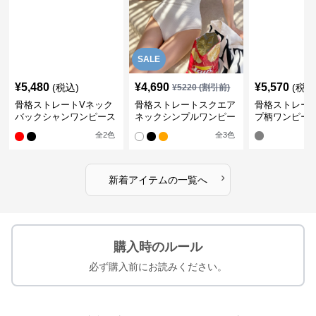
SALE
¥
5,480
¥
4,690
¥
5,570
(税込)
(税込
¥
5220
(割引前)
骨格ストレートVネック
骨格ストレートスクエア
骨格ストレー
バックシャンワンピース
ネックシンプルワンピー
プ柄ワンピー
水着
ス水着
全
2
色
全
3
色
›
新着アイテムの一覧へ
購入時のルール
必ず購入前にお読みください。