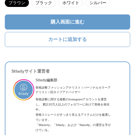
ブラウン
ブラック
ホワイト
シルバー
購入画面に進む
カートに追加する
Stladyサイト運営者
Stlady編集部
骨格診断ファッションアナリスト / パーソナルカラーア
ナリスト / 顔タイプアドバイザー
骨格診断に関する複数のInstagramアカウントを運営
し、 累計20万人以上のフォロワーに向けて骨格を発信
中。
骨格ストレートがすっきり見えるアイテムだけを厳選し
ています。
「Waverry」「Stlady」および「Naturily」の運営を手が
けている。