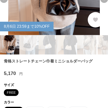
Previous slide
Ne
8
月
6
日 23:59まで10%OFF
骨格ストレートチェーン巾着ミニショルダーバッグ
5,170
円
サイズ
FREE
カラー