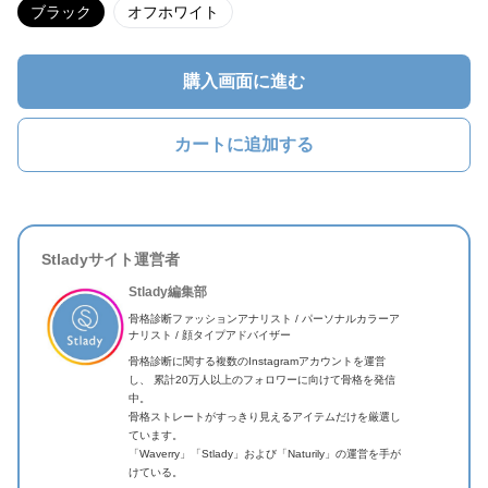
ブラック
オフホワイト
購入画面に進む
カートに追加する
Stladyサイト運営者
Stlady編集部
骨格診断ファッションアナリスト / パーソナルカラーア
ナリスト / 顔タイプアドバイザー
骨格診断に関する複数のInstagramアカウントを運営
し、 累計20万人以上のフォロワーに向けて骨格を発信
中。
骨格ストレートがすっきり見えるアイテムだけを厳選し
ています。
「Waverry」「Stlady」および「Naturily」の運営を手が
けている。