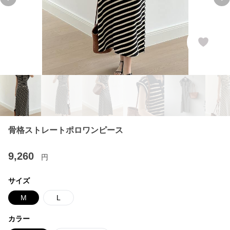
Previous slide
Ne
骨格ストレートポロワンピース
9,260
円
サイズ
M
L
カラー