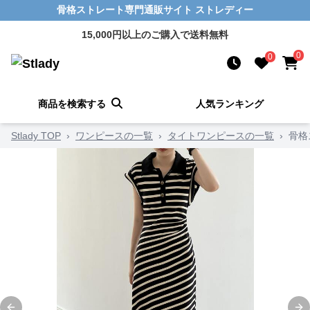
骨格ストレート専門通販サイト ストレディー
15,000円以上のご購入で送料無料
0
0
商品を検索する
人気ランキング
Stlady TOP
›
ワンピースの一覧
›
タイトワンピースの一覧
›
骨格