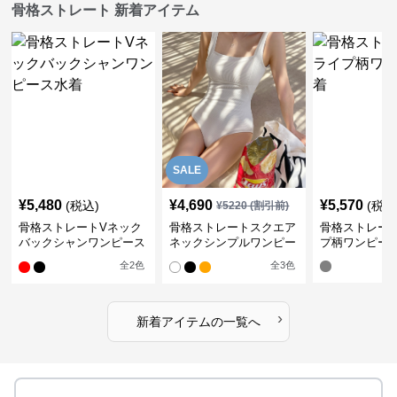
骨格ストレート 新着アイテム
SALE
¥
5,480
¥
4,690
¥
5,570
(税込)
(税込
¥
5220
(割引前)
骨格ストレートVネック
骨格ストレートスクエア
骨格ストレー
バックシャンワンピース
ネックシンプルワンピー
プ柄ワンピー
水着
ス水着
全
2
色
全
3
色
›
新着アイテムの一覧へ