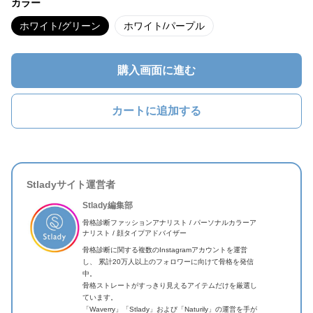
カラー
ホワイト/グリーン
ホワイト/パープル
購入画面に進む
カートに追加する
Stladyサイト運営者
Stlady編集部
骨格診断ファッションアナリスト / パーソナルカラーア
ナリスト / 顔タイプアドバイザー
骨格診断に関する複数のInstagramアカウントを運営
し、 累計20万人以上のフォロワーに向けて骨格を発信
中。
骨格ストレートがすっきり見えるアイテムだけを厳選し
ています。
「Waverry」「Stlady」および「Naturily」の運営を手が