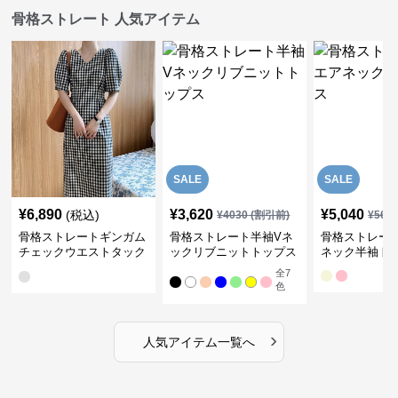
骨格ストレート 人気アイテム
SALE
SALE
¥
6,890
¥
3,620
¥
5,040
(税込)
¥
4030
(割引前)
¥
561
骨格ストレートギンガム
骨格ストレート半袖Vネ
骨格ストレー
チェックウエストタック
ックリブニットトップス
ネック半袖ト
ワンピース
全
7
色
›
人気アイテム一覧へ