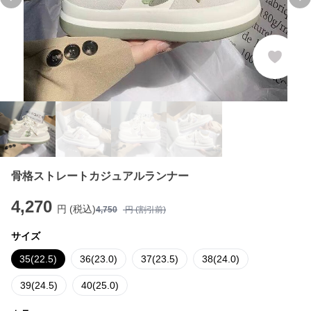
Previous slide
Ne
骨格ストレートカジュアルランナー
4,270
円 (税込)
4,750
円 (割引前)
サイズ
35(22.5)
36(23.0)
37(23.5)
38(24.0)
39(24.5)
40(25.0)