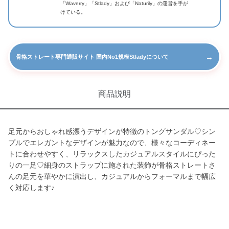
「Waverry」「Stlady」および「Naturily」の運営を手が
けている。
→
骨格ストレート専門通販サイト 国内No1規模Stladyについて
商品説明
足元からおしゃれ感漂うデザインが特徴のトングサンダル♡シン
プルでエレガントなデザインが魅力なので、様々なコーディネー
トに合わせやすく、リラックスしたカジュアルスタイルにぴった
りの一足♡細身のストラップに施された装飾が骨格ストレートさ
んの足元を華やかに演出し、カジュアルからフォーマルまで幅広
く対応します♪