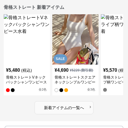
骨格ストレート 新着アイテム
SALE
¥
5,480
¥
4,690
¥
5,570
(税込)
(税込
¥
5220
(割引前)
骨格ストレートVネック
骨格ストレートスクエア
骨格ストレー
バックシャンワンピース
ネックシンプルワンピー
プ柄ワンピー
水着
ス水着
全
2
色
全
3
色
›
新着アイテムの一覧へ