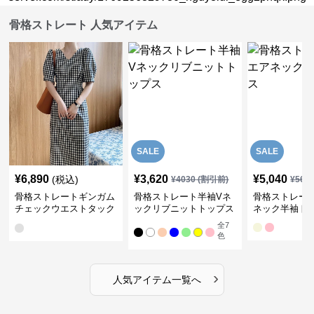
骨格ストレート 人気アイテム
SALE
SALE
¥
6,890
¥
3,620
¥
5,040
(税込)
¥
4030
(割引前)
¥
561
骨格ストレートギンガム
骨格ストレート半袖Vネ
骨格ストレー
チェックウエストタック
ックリブニットトップス
ネック半袖ト
ワンピース
全
7
色
›
人気アイテム一覧へ