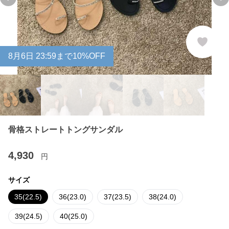
Previous slide
Ne
8
月
6
日 23:59まで10%OFF
骨格ストレートトングサンダル
4,930
円
サイズ
35(22.5)
36(23.0)
37(23.5)
38(24.0)
39(24.5)
40(25.0)