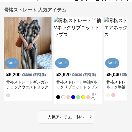
骨格ストレート 人気アイテム
SALE
SALE
SALE
¥
6,200
¥
3,620
¥
5,040
¥
6890
(割引前)
¥
4030
(割引前)
¥
561
骨格ストレートギンガム
骨格ストレート半袖Vネ
骨格ストレー
チェックウエストタック
ックリブニットトップス
ネック半袖ト
ワンピース
全
7
色
›
人気アイテム一覧へ