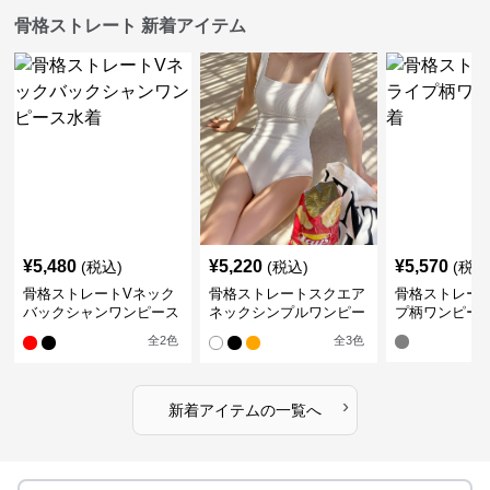
骨格ストレート 新着アイテム
¥
5,480
¥
5,220
¥
5,570
(税込)
(税込)
(税込
骨格ストレートVネック
骨格ストレートスクエア
骨格ストレー
バックシャンワンピース
ネックシンプルワンピー
プ柄ワンピー
水着
ス水着
全
2
色
全
3
色
›
新着アイテムの一覧へ