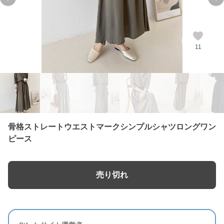
Previous slide
Ne
11
骨格ストレートウエストマークシンプルシャツロングワン
ピース
売り切れ