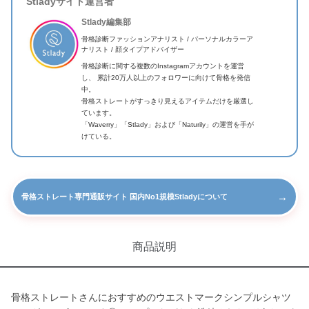
Stladyサイト運営者
Stlady編集部
骨格診断ファッションアナリスト / パーソナルカラーア
ナリスト / 顔タイプアドバイザー
骨格診断に関する複数のInstagramアカウントを運営
し、 累計20万人以上のフォロワーに向けて骨格を発信
中。
骨格ストレートがすっきり見えるアイテムだけを厳選し
ています。
「Waverry」「Stlady」および「Naturily」の運営を手が
けている。
→
骨格ストレート専門通販サイト 国内No1規模Stladyについて
商品説明
骨格ストレートさんにおすすめのウエストマークシンプルシャツ