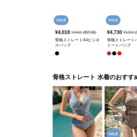
SALE
SALE
¥
4,010
¥
4,730
¥
4460
(割引前)
¥
5260
(
骨格ストレートA4ビジネ
骨格ストレート
スバッグ
トートバッグ
骨格ストレート
水着
のおすす
SALE