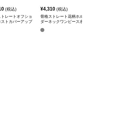
10
¥
4,310
¥
6,390
(税込)
(税込)
¥
7110
(割引前)
ストレートオフショ
骨格ストレート花柄ホル
骨格ストレートハートド
ロストカバーアップ
ダーネックワンピース水
ロップ柄フリルラッシュ
ビキニ水着
着
ガード3点セット