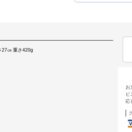
27㎝ 重さ420g
お
ビ
応