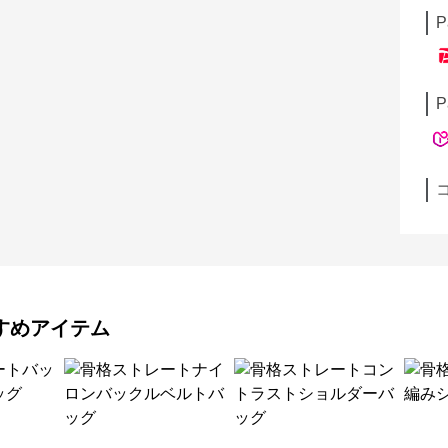
P
P
すめアイテム