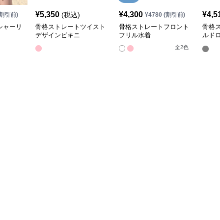
¥
5,350
¥
4,300
¥
4,5
(税込)
割引前)
¥
4780
(割引前)
シャーリ
骨格ストレートツイスト
骨格ストレートフロント
骨格
デザインビキニ
フリル水着
ルド
付き
全
2
色