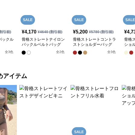
SALE
SALE
SALE
¥
4,170
¥
5,200
¥
4,7
割引前)
¥
4640
(割引前)
¥
5780
(割引前)
バックル
骨格ストレートナイロン
骨格ストレートコントラ
骨格
バックルベルトバッグ
ストショルダーバッグ
ショ
全
3
色
全
2
色
全
3
色
めアイテム
SALE