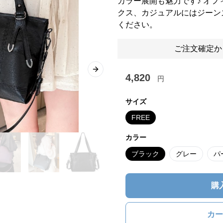
カラー展開も魅力です♪ オ
クス、カジュアルにはジーン
ください。
ご注文確定か
Next slide
4,820
円
サイズ
FREE
カラー
ブラック
グレー
パ
購
カー