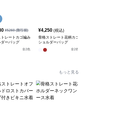
SALE
30
¥
4,250
¥
3,540
(税込)
¥
5260
(割引前)
¥
3940
(割引前)
ストレートカゴ編み
骨格ストレート花柄カゴ
骨格ストレート
ルダーバッグ
ショルダーバッグ
【4type】花柄トートバ
ッグ
全
2
色
全
2
色
全
4
色
もっと見る
SALE