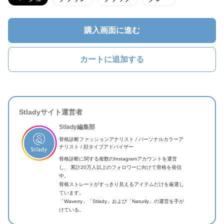
購入画面に進む
カートに追加する
Stladyサイト運営者
Stlady編集部
骨格診断ファッションアナリスト / パーソナルカラーア
ナリスト / 顔タイプアドバイザー
骨格診断に関する複数のInstagramアカウントを運営
し、 累計20万人以上のフォロワーに向けて骨格を発信
中。
骨格ストレートがすっきり見えるアイテムだけを厳選し
ています。
「Waverry」「Stlady」および「Naturily」の運営を手が
けている。