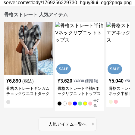
骨格ストレート 人気アイテム
SALE
SALE
¥
6,890
¥
3,620
¥
5,040
(税込)
¥
4030
(割引前)
¥
561
骨格ストレートギンガム
骨格ストレート半袖Vネ
骨格ストレー
チェックウエストタック
ックリブニットトップス
ネック半袖ト
ワンピース
全
7
色
›
人気アイテム一覧へ