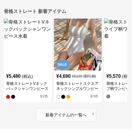
骨格ストレート 新着アイテム
SALE
¥
5,480
¥
4,690
¥
5,570
(税込)
(税込
¥
5220
(割引前)
骨格ストレートVネック
骨格ストレートスクエア
骨格ストレー
バックシャンワンピース
ネックシンプルワンピー
プ柄ワンピー
水着
ス水着
全
2
色
全
3
色
›
新着アイテムの一覧へ