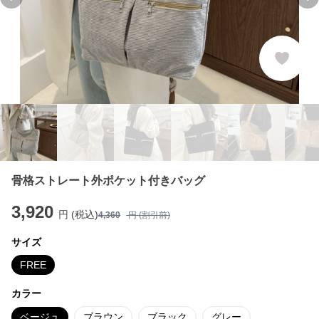
Previous slide
Ne
骨格ストレート外ポケット付きバッグ
3,920
円 (税込)
4,360
円 (割引前)
サイズ
FREE
カラー
ベージュ
ブラウン
ブラック
グレー