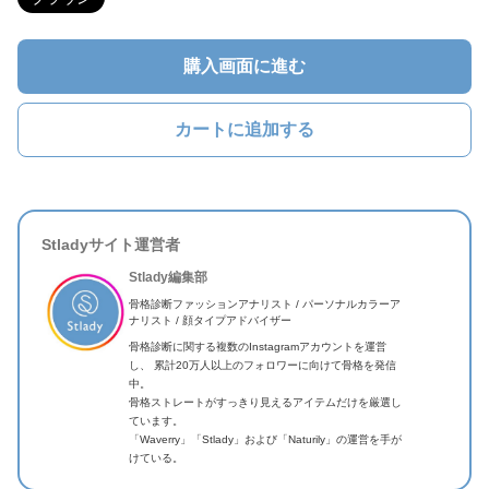
購入画面に進む
カートに追加する
Stladyサイト運営者
Stlady編集部
骨格診断ファッションアナリスト / パーソナルカラーア
ナリスト / 顔タイプアドバイザー
骨格診断に関する複数のInstagramアカウントを運営
し、 累計20万人以上のフォロワーに向けて骨格を発信
中。
骨格ストレートがすっきり見えるアイテムだけを厳選し
ています。
「Waverry」「Stlady」および「Naturily」の運営を手が
けている。