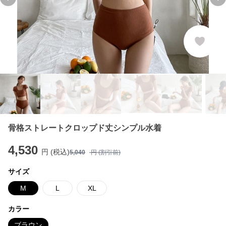
Previous slide
Ne
骨格ストレートクロップド丈シンプル水着
4,530
円 (税込)
5,040
円 (割引前)
サイズ
M
L
XL
カラー
ブラウン