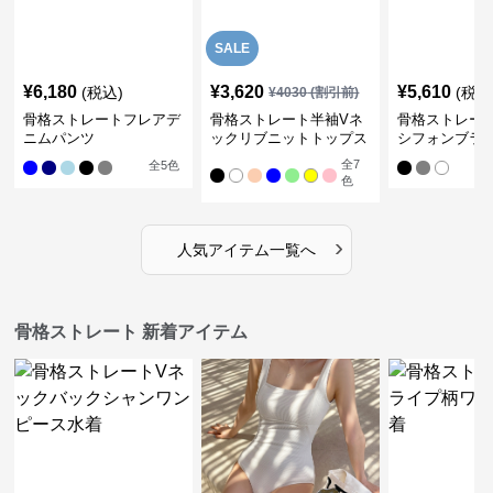
SALE
¥
6,180
¥
3,620
¥
5,610
(税込)
(税込
¥
4030
(割引前)
骨格ストレートフレアデ
骨格ストレート半袖Vネ
骨格ストレー
ニムパンツ
ックリブニットトップス
シフォンブラ
全
7
全
5
色
色
›
人気アイテム一覧へ
骨格ストレート 新着アイテム