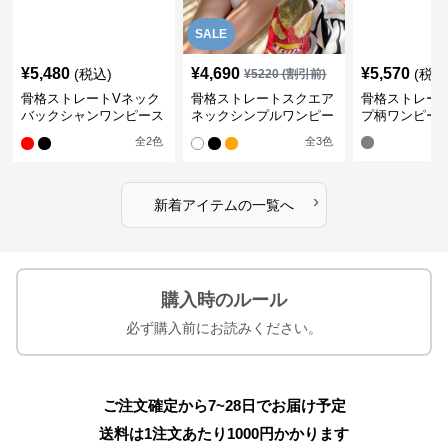
SALE
¥
5,480
¥
4,690
¥
5,570
(税込)
(税込
¥
5220
(割引前)
骨格ストレートVネック
骨格ストレートスクエア
骨格ストレー
バックシャンワンピース
ネックシンプルワンピー
プ柄ワンピー
水着
ス水着
全
2
色
全
3
色
›
新着アイテムの一覧へ
購入時のルール
必ず購入前にお読みください。
ご注文確定から7~28日でお届け予定
送料は1注文あたり
1000
円かかります