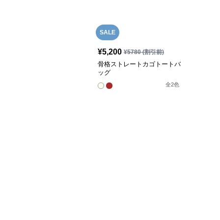
SALE
¥
5,200
¥
5780
(割引前)
骨格ストレートカゴトートバ
ッグ
全
2
色