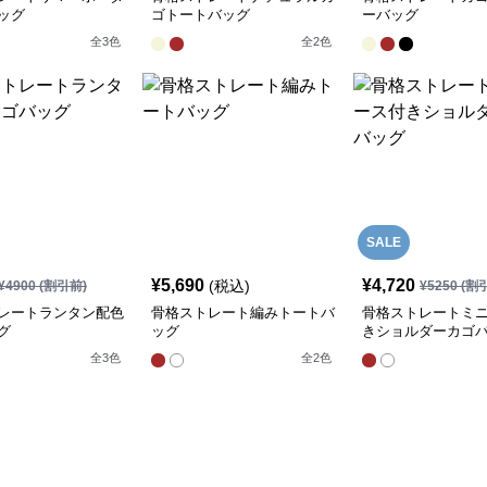
ッグ
ゴトートバッグ
ーバッグ
全
3
色
全
2
色
SALE
¥
5,690
¥
4,720
(税込)
¥
4900
(割引前)
¥
5250
(割
レートランタン配色
骨格ストレート編みトートバ
骨格ストレートミ
グ
ッグ
きショルダーカゴ
全
3
色
全
2
色