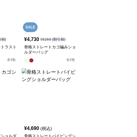
SALE
¥
4,730
引前)
¥
5260
(割引前)
ントラスト
骨格ストレートカゴ編みショ
ルダーバッグ
全
3
色
全
2
色
¥
4,690
(税込)
ゴショルダ
骨格ストレートパイピングシ