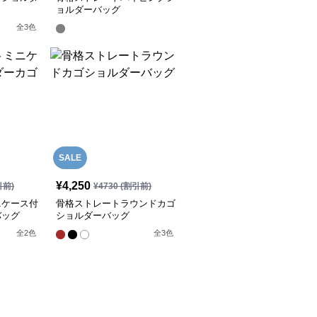
ョルダーバッグ
全
3
色
SALE
¥
4,250
引前)
¥
4730
(割引前)
ニケース付
骨格ストレートラウンドカゴ
バッグ
ショルダーバッグ
全
2
色
全
3
色