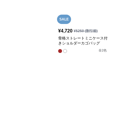
SALE
¥
4,720
¥
5250
(割引前)
骨格ストレートミニケース付
きショルダーカゴバッグ
全
2
色