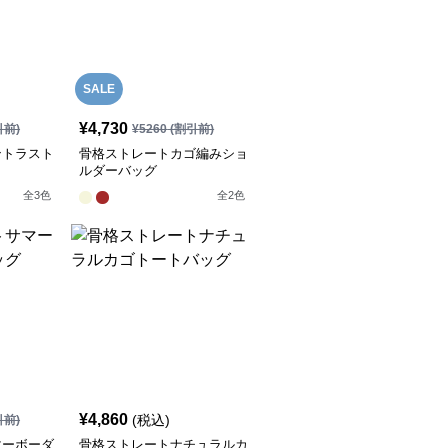
SALE
¥
4,730
引前)
¥
5260
(割引前)
ントラスト
骨格ストレートカゴ編みショ
ルダーバッグ
全
3
色
全
2
色
¥
4,860
(税込)
引前)
マーボーダ
骨格ストレートナチュラルカ