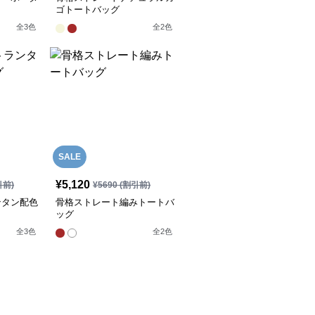
ゴトートバッグ
全
3
色
全
2
色
SALE
¥
5,120
引前)
¥
5690
(割引前)
ンタン配色
骨格ストレート編みトートバ
ッグ
全
3
色
全
2
色