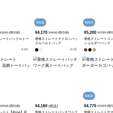
SALE
SALE
¥
4,170
¥
5,200
¥
5260
(割引前)
¥
4640
(割引前)
¥
5780
(割
レートバックルトー
骨格ストレートナイロンバッ
骨格ストレートコ
クルベルトバッグ
ショルダーバッグ
全
3
色
全
2
色
SALE
¥
4,160
¥
4,770
(税込)
¥
3940
(割引前)
¥
5300
(割
ート【4type】花
骨格ストレートパッチワーク
骨格ストレートサ