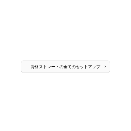
›
骨格ストレート
の全ての
セットアップ