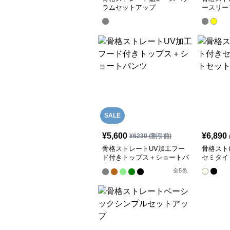
ラムセットアップ
ースリー
SALE
¥
5,600
¥
6,890
¥
6230
(割引前)
骨格ストレートUV加工フー
骨格スト
ド付きトップス＋ショートパ
セミタイ
ンツ
全
5
色