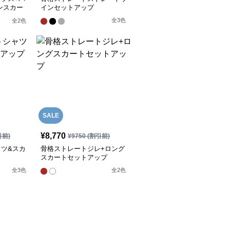
ンスカー
インセットアップ
全
3
色
全
2
色
SALE
¥
8,770
引前)
¥
9750
(割引前)
ツ&スカ
骨格ストレートジレ+ロング
スカートセットアップ
全
3
色
全
2
色