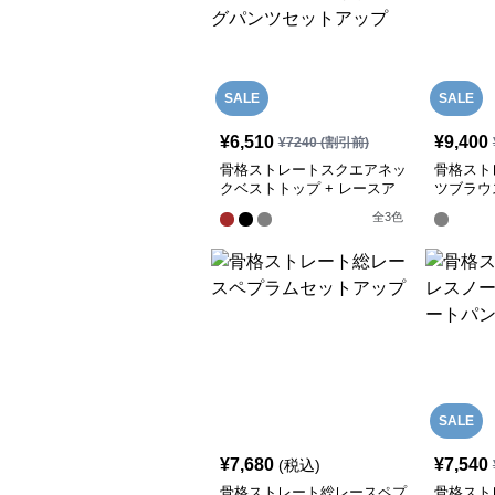
SALE
SALE
¥
6,510
¥
9,400
¥
7240
(割引前)
骨格ストレートスクエアネッ
骨格スト
クベストトップ + レースア
ツブラウ
ップワイドレッグパンツセッ
ートパン
全
3
色
トアップ
SALE
¥
7,680
¥
7,540
(税込)
骨格ストレート総レースペプ
骨格スト