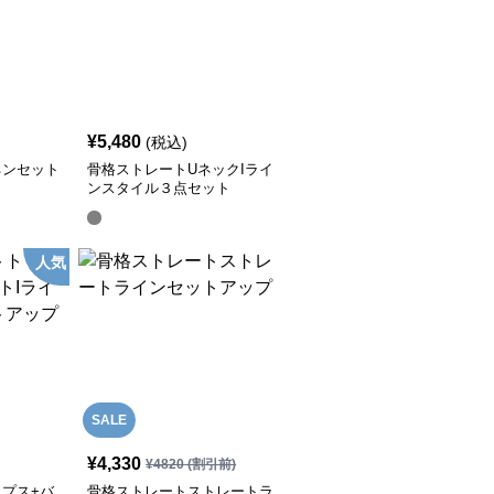
¥
5,480
(税込)
ネンセット
骨格ストレートUネックIライ
ンスタイル３点セット
人気
SALE
¥
4,330
¥
4820
(割引前)
プス+バ
骨格ストレートストレートラ