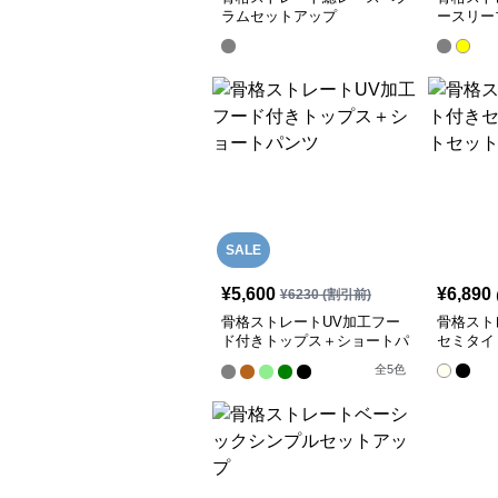
ラムセットアップ
ースリー
SALE
¥
5,600
¥
6,890
¥
6230
(割引前)
骨格ストレートUV加工フー
骨格スト
ド付きトップス＋ショートパ
セミタイ
ンツ
全
5
色