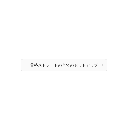
›
骨格ストレート
の全ての
セットアップ