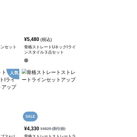
¥
5,480
(税込)
ネンセット
骨格ストレートUネックIライ
ンスタイル３点セット
人気
SALE
¥
4,330
¥
4820
(割引前)
プス+バ
骨格ストレートストレートラ