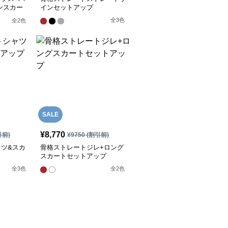
ンスカー
インセットアップ
全
3
色
全
2
色
SALE
¥
8,770
引前)
¥
9750
(割引前)
ツ&スカ
骨格ストレートジレ+ロング
スカートセットアップ
全
3
色
全
2
色