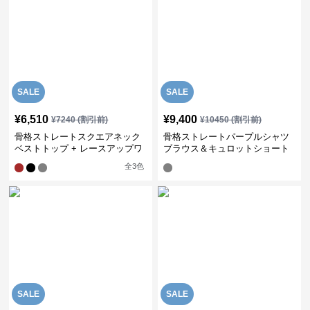
SALE
SALE
¥
6,510
¥
9,400
¥
7240
(割引前)
¥
10450
(割引前)
骨格ストレートスクエアネック
骨格ストレートパープルシャツ
ベストトップ + レースアップワ
ブラウス＆キュロットショート
イドレッグパンツセットアップ
パンツ
全
3
色
SALE
SALE