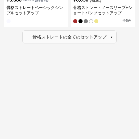
(税込)
¥
6320
(割引前)
骨格ストレートベーシックシン
骨格ストレートノースリーブ+シ
プルセットアップ
ョートパンツセットアップ
全
5
色
›
骨格ストレート
の全ての
セットアップ