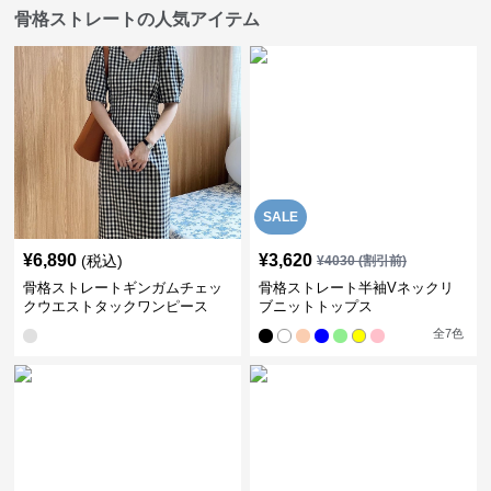
骨格ストレートの人気アイテム
SALE
¥
6,890
¥
3,620
(税込)
¥
4030
(割引前)
骨格ストレートギンガムチェッ
骨格ストレート半袖Vネックリ
クウエストタックワンピース
ブニットトップス
全
7
色