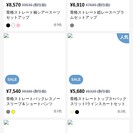
¥
8,570
¥
6,910
¥
9530
(割引前)
¥
7680
(割引前)
骨格ストレート袖シアースーツ
骨格ストレート総レースペプラ
セットアップ
ムセットアップ
全
3
色
人気
SALE
SALE
¥
7,540
¥
5,680
¥
8380
(割引前)
¥
6320
(割引前)
骨格ストレートバックレスノー
骨格ストレートトップス+バック
スリーブ＆ショートパンツ
スリットIラインスカートセット
アップ
全
2
色
全
2
色