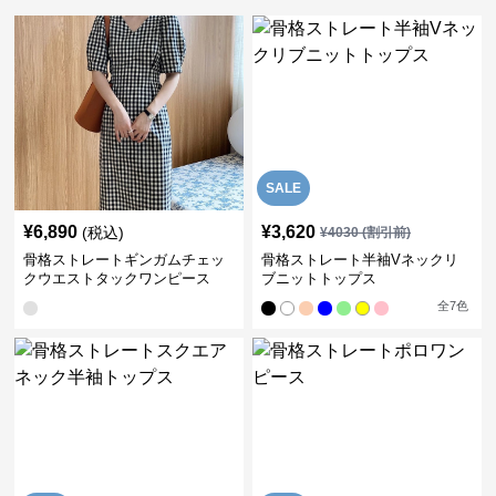
SALE
¥
6,890
¥
3,620
(税込)
¥
4030
(割引前)
骨格ストレートギンガムチェッ
骨格ストレート半袖Vネックリ
クウエストタックワンピース
ブニットトップス
全
7
色