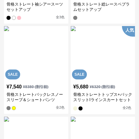
骨格ストレート袖シアースーツ
骨格ストレート総レースペプラ
セットアップ
ムセットアップ
全
3
色
人気
SALE
SALE
¥
7,540
¥
5,680
¥
8380
(割引前)
¥
6320
(割引前)
骨格ストレートバックレスノー
骨格ストレートトップス+バック
スリーブ＆ショートパンツ
スリットIラインスカートセット
アップ
全
2
色
全
2
色