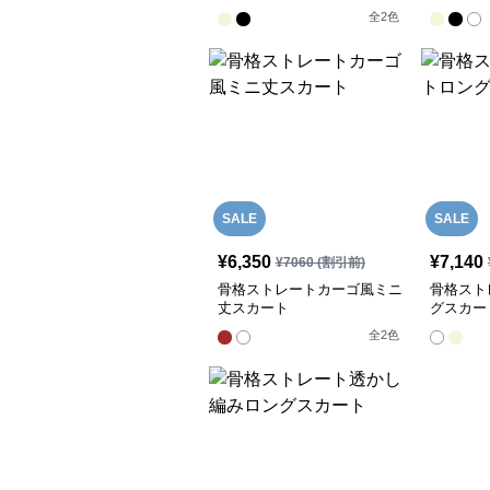
全
2
色
SALE
SALE
¥
6,350
¥
7,140
¥
7060
(割引前)
骨格ストレートカーゴ風ミニ
骨格スト
丈スカート
グスカー
全
2
色