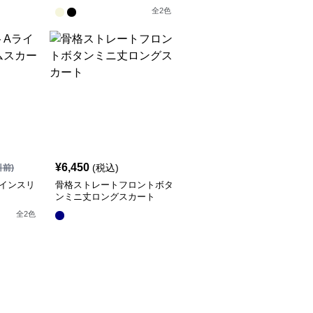
全
2
色
¥
6,450
(税込)
引前)
インスリ
骨格ストレートフロントボタ
ト
ンミニ丈ロングスカート
全
2
色