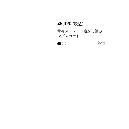
¥
5,920
(税込)
骨格ストレート透かし編みロ
ングスカート
全
2
色