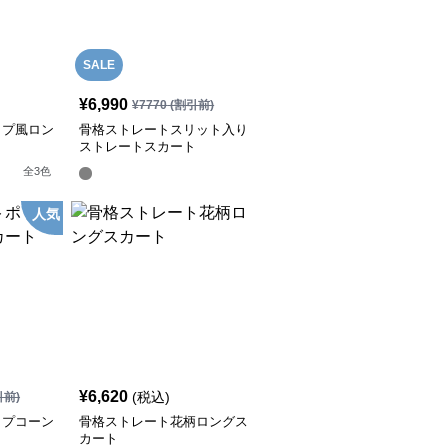
SALE
¥
6,990
¥
7770
(割引前)
ップ風ロン
骨格ストレートスリット入り
ストレートスカート
全
3
色
人気
¥
6,620
(税込)
引前)
ップコーン
骨格ストレート花柄ロングス
カート