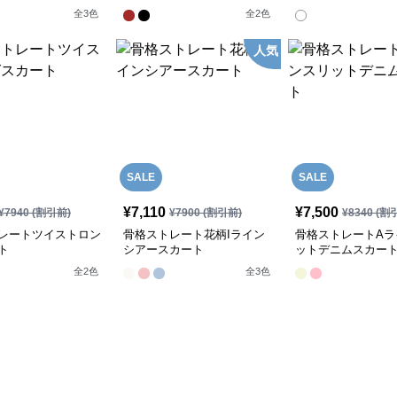
全
3
色
全
2
色
人気
SALE
SALE
¥
7,110
¥
7,500
¥
7940
(割引前)
¥
7900
(割引前)
¥
8340
(割
レートツイストロン
骨格ストレート花柄Iライン
骨格ストレートAラ
ト
シアースカート
ットデニムスカー
全
2
色
全
3
色