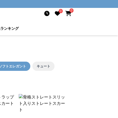
0
0
気ランキング
ソフトエレガント
キュート