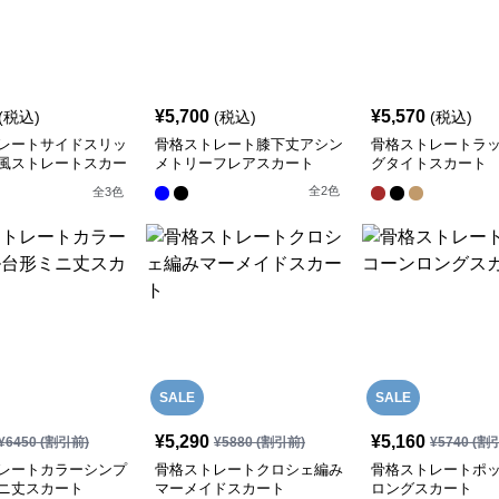
¥
5,700
¥
5,570
(税込)
(税込)
(税込)
レートサイドスリッ
骨格ストレート膝下丈アシン
骨格ストレートラ
風ストレートスカー
メトリーフレアスカート
グタイトスカート
全
2
色
全
3
色
SALE
SALE
¥
5,290
¥
5,160
¥
6450
(割引前)
¥
5880
(割引前)
¥
5740
(割
レートカラーシンプ
骨格ストレートクロシェ編み
骨格ストレートポ
ニ丈スカート
マーメイドスカート
ロングスカート