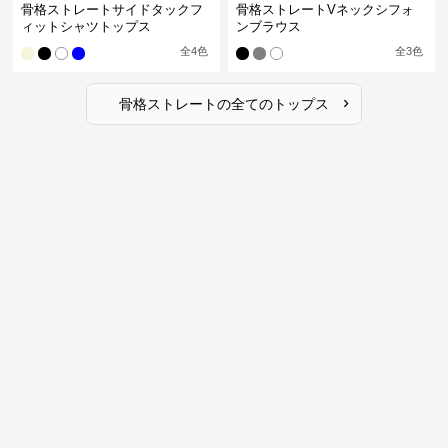
骨格ストレートサイドタックフ
骨格ストレートVネックシフォ
ィットシャツトップス
ンブラウス
全
4
色
全
3
色
›
骨格ストレート
の全ての
トップス