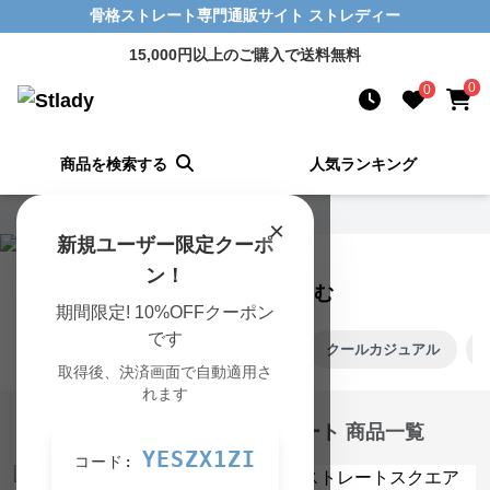
骨格ストレート専門通販サイト ストレディー
15,000円以上のご購入で送料無料
0
0
商品を検索する
人気ランキング
Stlady TOP
›
トップスの一覧
×
新規ユーザー限定クーポ
ン！
顔タイプで絞り込む
期間限定! 10%OFFクーポン
です
アクティブキュート
フレッシュ
クールカジュアル
取得後、決済画面で自動適用さ
れます
トップス フレッシュ 骨格ストレート 商品一覧
YESZX1ZI
コード: