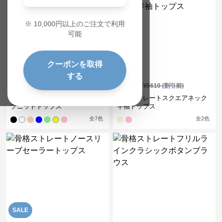
※
10,000
円以上のご注文で利用
可能
クーポンを取得
SALE
SALE
する
¥
3,620
¥
5,040
¥
4030
(割引前)
¥
5610
(割引前)
骨格ストレート半袖Vネックリ
骨格ストレートスクエアネック
ブニットトップス
半袖トップス
全
7
色
全
2
色
SALE