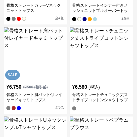
骨格ストレートカラーVネック
骨格ストレートインナー付きメ
ニットトップス
ッシュニットプルオーバートッ
プス
全
4
色
全
5
色
SALE
¥
6,750
¥
6,580
(税込)
¥
7500
(割引前)
骨格ストレート肩パット付レイ
骨格ストレートチュニック丈ス
ヤードキャミトップス
トライプコットンシャツトップ
ス
全
3
色