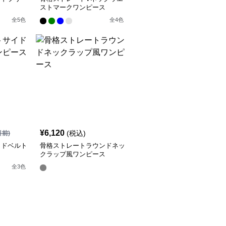
ストマークワンピース
全
5
色
全
4
色
¥
6,120
(税込)
引前)
イドベルト
骨格ストレートラウンドネッ
クラップ風ワンピース
全
3
色