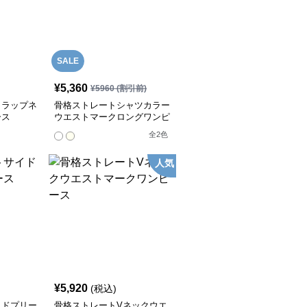
SALE
¥
5,360
¥
5960
(割引前)
カラップネ
骨格ストレートシャツカラー
ース
ウエストマークロングワンピ
ース
全
2
色
人気
¥
5,920
(税込)
イドプリー
骨格ストレートVネックウエ