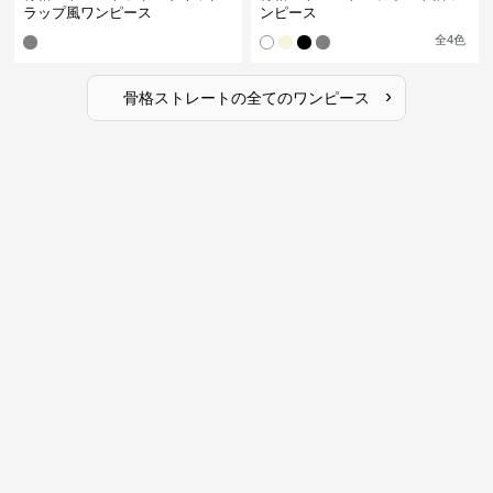
ラップ風ワンピース
ンピース
全
4
色
›
骨格ストレート
の全ての
ワンピース