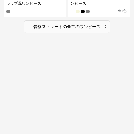
ラップ風ワンピース
ンピース
全
4
色
›
骨格ストレート
の全ての
ワンピース