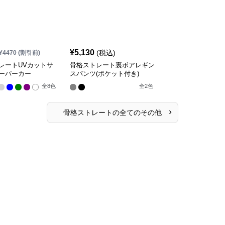
¥
5,130
(税込)
¥
4470
(割引前)
レートUVカットサ
骨格ストレート裏ボアレギン
ーパーカー
スパンツ(ポケット付き)
全
8
色
全
2
色
›
骨格ストレート
の全ての
その他