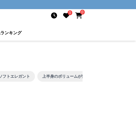
0
0
気ランキング
ソフトエレガント
上半身のボリュームが気になる
着膨れしやす