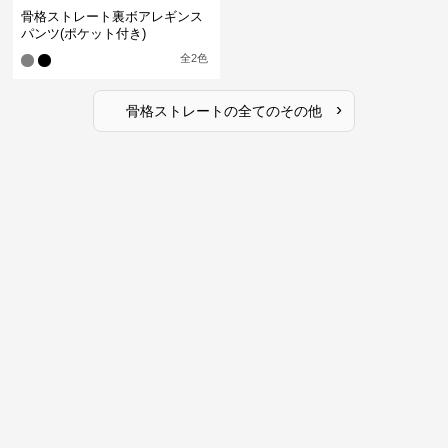
骨格ストレート裏ボアレギンス
パンツ(ポケット付き)
全
2
色
›
骨格ストレート
の全ての
その他