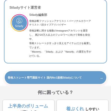
Stladyサイト運営者
Stlady編集部
骨格診断ファッションアナリスト / パーソナルカラーア
ナリスト / 顔タイプアドバイザー
骨格診断に関する複数のInstagramアカウントを運営
し、 累計20万人以上のフォロワーに向けて骨格を発信
中。
骨格ストレートがすっきり見えるアイテムだけを厳選し
ています。
「Waverry」「Stlady」および「Naturily」の運営を手が
けている。
→
骨格ストレート専門通販サイト 国内No1規模Stladyについて
何に困っている？
上半身のボリューム
着ぶくれ
しやすい