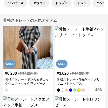
ワンピース
アウター
トップス
ドレス
パンツ
骨格ストレートの人気アイテム
SALE
SALE
¥
6,200
¥
3,620
¥
6890
(割引前)
¥
4030
(割引前)
骨格ストレートギンガムチェッ
骨格ストレート半袖Vネックリ
クウエストタックワンピース
ブニットトップス
全
7
色