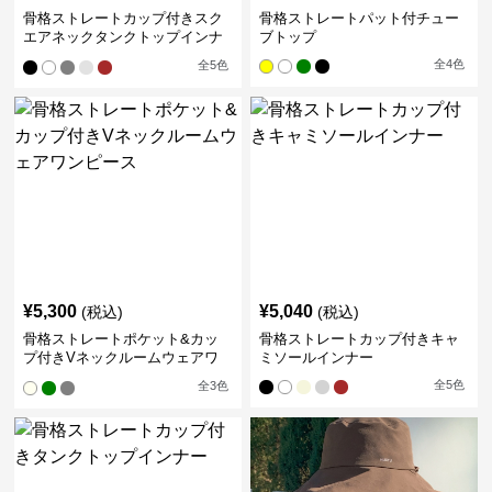
骨格ストレートカップ付きスク
骨格ストレートパット付チュー
エアネックタンクトップインナ
ブトップ
ー
全
4
色
全
5
色
¥
5,300
¥
5,040
(税込)
(税込)
骨格ストレートポケット&カッ
骨格ストレートカップ付きキャ
プ付きVネックルームウェアワ
ミソールインナー
ンピース
全
5
色
全
3
色