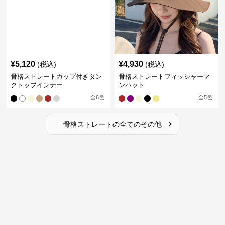
¥
5,120
¥
4,930
(税込)
(税込)
骨格ストレートカップ付きタン
骨格ストレートフィッシャーマ
クトップインナー
ンハット
全
6
色
全
5
色
›
骨格ストレート
の全ての
その他