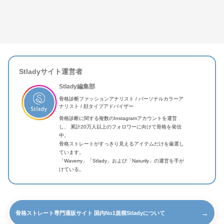
Stladyサイト運営者
Stlady編集部
骨格診断ファッションアナリスト / パーソナルカラーア
ナリスト / 顔タイプアドバイザー
骨格診断に関する複数のInstagramアカウントを運営
し、 累計20万人以上のフォロワーに向けて骨格を発信
中。
骨格ストレートがすっきり見えるアイテムだけを厳選し
ています。
「Waverry」「Stlady」および「Naturily」の運営を手が
けている。
→
骨格ストレート専門通販サイト 国内No1規模Stladyについて