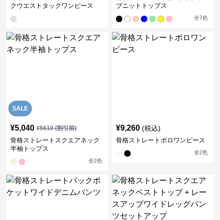
クウエストタックワンピース
ブニットトップス
全
7
色
SALE
¥
5,040
¥
9,260
(税込)
¥
5610
(割引前)
骨格ストレートスクエアネック
骨格ストレートポロワンピース
半袖トップス
全
2
色
全
2
色