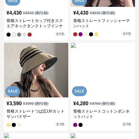
SALE
SALE
¥
4,430
¥
4,430
¥
4930
(割引前)
¥
4930
(割引前)
骨格ストレートカップ付きスク
骨格ストレートフィッシャーマ
エアネックタンクトップインナ
ンハット
ー
全
5
色
全
5
色
SALE
SALE
¥
3,590
¥
4,280
¥
3990
(割引前)
¥
4760
(割引前)
骨格ストレートつば広UVカット
骨格ストレートコットンボンネ
サンバイザー
ットハット
全
3
色
全
3
色