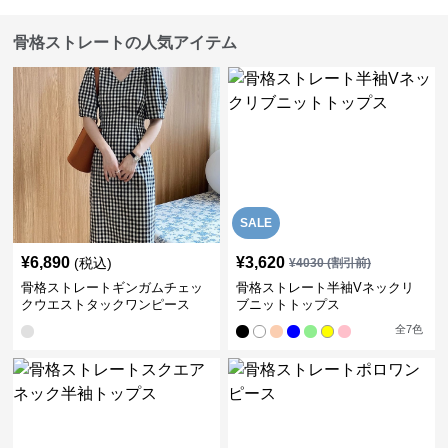
骨格ストレートの人気アイテム
SALE
¥
6,890
¥
3,620
(税込)
¥
4030
(割引前)
骨格ストレートギンガムチェッ
骨格ストレート半袖Vネックリ
クウエストタックワンピース
ブニットトップス
全
7
色