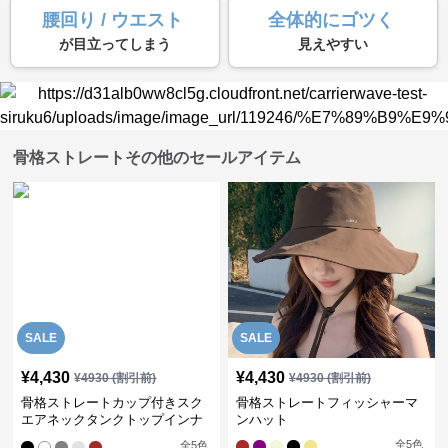
腰回り / ウエスト
全体的にゴツく
が目立ってしまう
見えやすい
骨格ストレートその他のセールアイテム
SALE
SALE
¥
4,430
¥
4,430
¥
4930
(割引前)
¥
4930
(割引前)
骨格ストレートカップ付きスク
骨格ストレートフィッシャーマ
エアネックタンクトップインナ
ンハット
ー
全
5
色
全
5
色