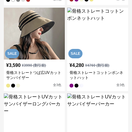
SALE
SALE
¥
3,590
¥
4,280
¥
3990
(割引前)
¥
4760
(割引前)
骨格ストレートつば広UVカット
骨格ストレートコットンボンネ
サンバイザー
ットハット
全
3
色
全
3
色