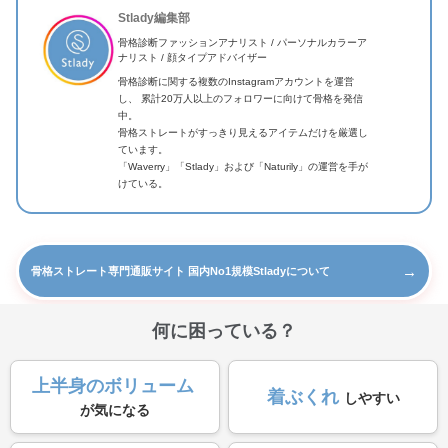
Stlady編集部
骨格診断ファッションアナリスト / パーソナルカラーア
ナリスト / 顔タイプアドバイザー
骨格診断に関する複数のInstagramアカウントを運営
し、 累計20万人以上のフォロワーに向けて骨格を発信
中。
骨格ストレートがすっきり見えるアイテムだけを厳選し
ています。
「Waverry」「Stlady」および「Naturily」の運営を手が
けている。
→
骨格ストレート専門通販サイト 国内No1規模Stladyについて
何に困っている？
上半身のボリューム
着ぶくれ
しやすい
が気になる