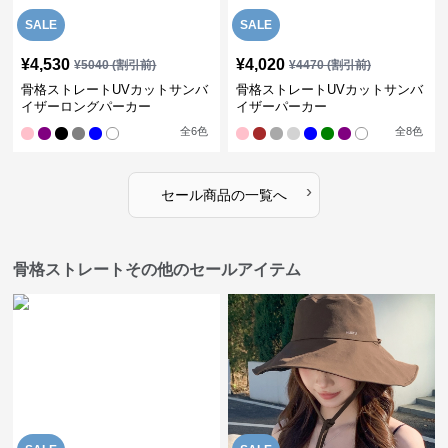
SALE
SALE
¥
4,530
¥
4,020
¥
5040
(割引前)
¥
4470
(割引前)
骨格ストレートUVカットサンバ
骨格ストレートUVカットサンバ
イザーロングパーカー
イザーパーカー
全
6
色
全
8
色
›
セール商品の一覧へ
骨格ストレートその他のセールアイテム