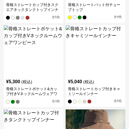
骨格ストレートカップ付きスク
骨格ストレートパット付チュー
エアネックタンクトップインナ
ブトップ
ー
全
4
色
全
5
色
¥
5,300
¥
5,040
(税込)
(税込)
骨格ストレートポケット&カッ
骨格ストレートカップ付きキャ
プ付きVネックルームウェアワ
ミソールインナー
ンピース
全
5
色
全
3
色