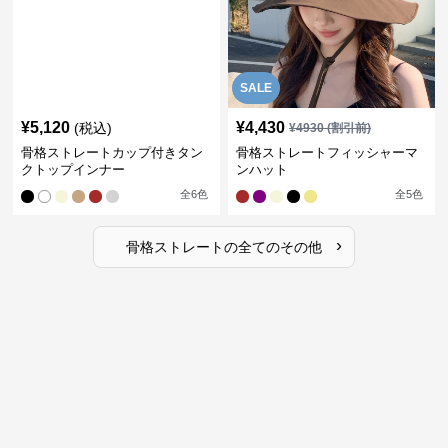
SALE
¥
5,120
¥
4,430
(税込)
¥
4930
(割引前)
骨格ストレートカップ付きタン
骨格ストレートフィッシャーマ
クトップインナー
ンハット
全
6
色
全
5
色
›
骨格ストレート
の全ての
その他